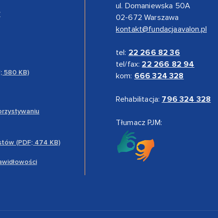
ul. Domaniewska 50A
”
02-672 Warszawa
kontakt@fundacjaavalon.pl
tel:
22 266 82 36
tel/fax:
22 266 82 94
F; 580 KB)
kom:
666 324 328
Rehabilitacja:
796 324 328
orzystywaniu
Tłumacz PJM:
stów (PDF; 474 KB)
rawidłowości