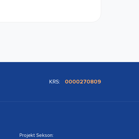
KRS:
0000270809
Projekt Sekson: