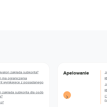
Avalon zakłada subkonta?
Apelowanie
J
n ma ograniczenia
K
nt wynikające z posiadanego
J
K
n zakłada subkonta dla osób
C
i?
n
to?