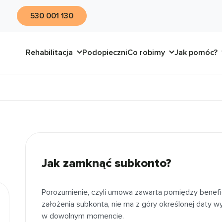
530 001 130
Rehabilitacja
Podopieczni
Co robimy
Jak pomóc?
Jak zamknąć subkonto?
Porozumienie, czyli umowa zawarta pomiędzy benefi
założenia subkonta, nie ma z góry określonej daty 
w dowolnym momencie.