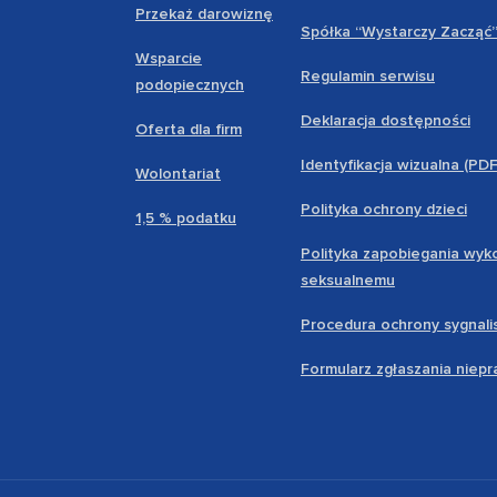
Przekaż darowiznę
Spółka “Wystarczy Zacząć
Wsparcie
Regulamin serwisu
podopiecznych
Deklaracja dostępności
Oferta dla firm
Identyfikacja wizualna (PD
Wolontariat
Polityka ochrony dzieci
1,5 % podatku
Polityka zapobiegania wyk
seksualnemu
Procedura ochrony sygnali
Formularz zgłaszania niep