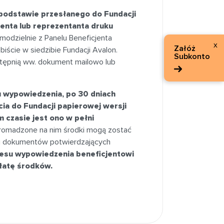
podstawie przesłanego do Fundacji
jenta lub reprezentanta druku
odzielnie z Panelu Beneficjenta
x
Załóż
iście w siedzibie Fundacji Avalon.
Subkonto
tępnią ww. dokument mailowo lub
 wypowiedzenia, po 30 dniach
cia do Fundacji papierowej wersji
 czasie jest ono w pełni
gromadzone na nim środki mogą zostać
 i dokumentów potwierdzających
esu wypowiedzenia beneficjentowi
łatę środków.