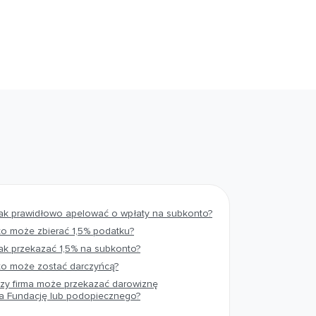
ak prawidłowo apelować o wpłaty na subkonto?
to może zbierać 1,5% podatku?
ak przekazać 1,5% na subkonto?
to może zostać darczyńcą?
zy firma może przekazać darowiznę
a Fundację lub podopiecznego?