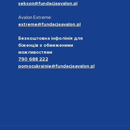
sekson@fundacjaavalon.pl
Avalon Extreme:
extreme@fundacjaavalon.pl
Безкоштовна інфолінія для
біженців з обмеженими
можливостями
790 688 222
pomocukrainie@fundacjaavalon.pl