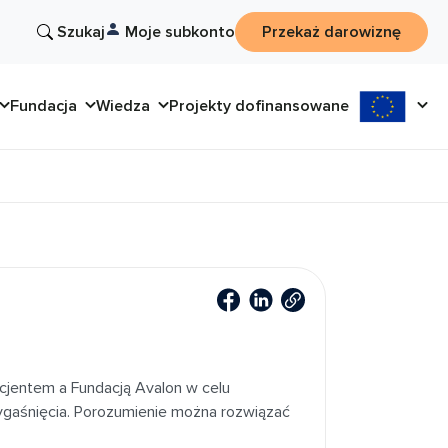
Szukaj
Moje subkonto
Przekaż darowiznę
Fundacja
Wiedza
Projekty dofinansowane
cjentem a Fundacją Avalon w celu
wygaśnięcia. Porozumienie można rozwiązać