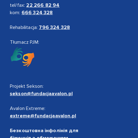
tel/fax:
22 266 82 94
kom:
666 324 328
Rehabilitacja:
796 324 328
Tłumacz PJM:
Projekt Sekson:
sekson@fundacjaavalon.pl
Avalon Extreme:
extreme@fundacjaavalon.pl
Безкоштовна інфолінія для
біженців з обмеженими