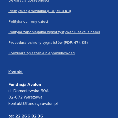
Deklaracja dostępności
Identyfikacja wizualna (PDF; 580 KB)
Polityka ochrony dzieci
Polityka zapobiegania wykorzystywaniu seksualnemu
Procedura ochrony sygnalistów (PDF; 474 KB)
Formularz zgłaszania nieprawidłowości
Kontakt
Fundacja Avalon
ul. Domaniewska 50A
02-672 Warszawa
kontakt@fundacjaavalon.pl
tel:
22 266 82 36