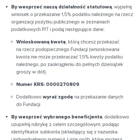
By wesprzeć naszą działalność statutową
, wypełnij
wniosek o przekazanie 1,5% podatku należnego na rzecz
organizacji pożytku publicznego w zeznaniach
podatkowych PIT i podaj następujące dane:
Wnioskowaną kwotę
, którą chcesz przekazać
na rzecz podopiecznego Fundacji (wnioskowana
kwota nie może przekraczać 1,5% kwoty podatku
należnego, po zaokrągleniu do pełnych dziesiątek
groszy w dół),
Numer KRS: 0000270809
Dodatkowo
wyraź zgodę
na przekazanie danych
do Fundacji
By wesprzeć wybranego beneficjenta
, dodatkowo
uzupełnij rubrykę z celem szczegółowym, podając
identyfikator subkonta (składający się z nazwiska
i indywidualnego numeru). Listę osób, które możesz