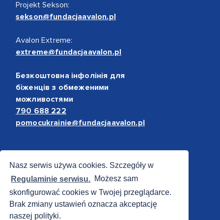
Projekt Sekson:
sekson@fundacjaavalon.pl
Avalon Extreme:
extreme@fundacjaavalon.pl
Безкоштовна інфолінія для
біженців з обмеженими
можливостями
790 688 222
pomocukrainie@fundacjaavalon.pl
Bezpieczne płatności
Nasz serwis używa cookies. Szczegóły w
Regulaminie serwisu.
Możesz sam
skonfigurować cookies w Twojej przeglądarce.
Brak zmiany ustawień oznacza akceptację
naszej polityki.