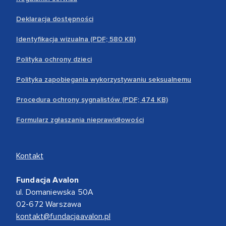
Deklaracja dostępności
Identyfikacja wizualna (PDF; 580 KB)
Polityka ochrony dzieci
Polityka zapobiegania wykorzystywaniu seksualnemu
Procedura ochrony sygnalistów (PDF; 474 KB)
Formularz zgłaszania nieprawidłowości
Kontakt
Fundacja Avalon
ul. Domaniewska 50A
02-672 Warszawa
kontakt@fundacjaavalon.pl