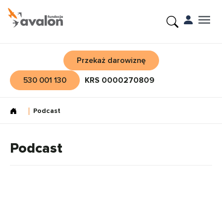
Przekaż darowiznę
530 001 130
KRS 0000270809
Podcast
Podcast