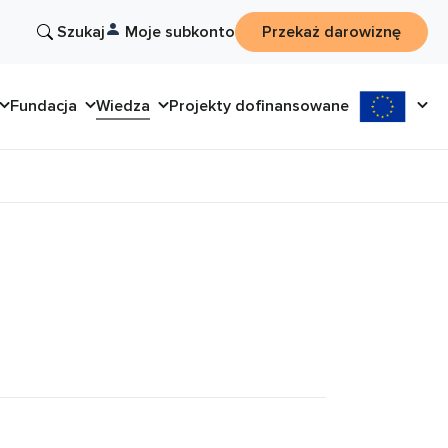
Szukaj
Moje subkonto
Przekaż darowiznę
Fundacja
Wiedza
Projekty dofinansowane