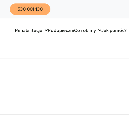
530 001 130
Rehabilitacja
Podopieczni
Co robimy
Jak pomóc?