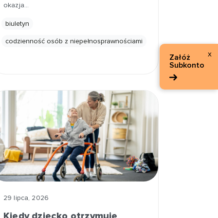
okazja…
biuletyn
codzienność osób z niepełnosprawnościami
x
Załóż
Subkonto
29 lipca, 2026
Kiedy dziecko otrzymuje