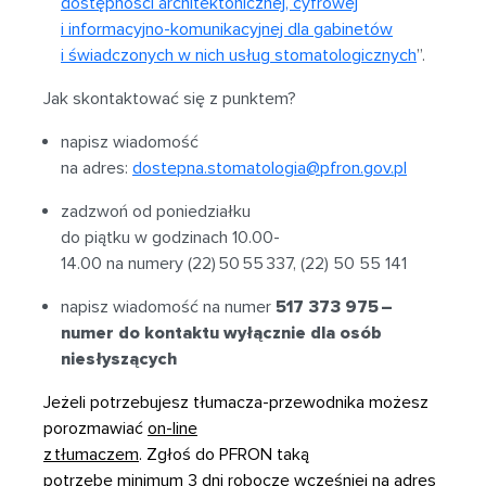
dostępności architektonicznej, cyfrowej
i informacyjno-komunikacyjnej dla gabinetów
i świadczonych w nich usług stomatologicznych
”.
Jak skontaktować się z punktem?
napisz wiadomość
na adres:
dostepna.stomatologia@pfron.gov.pl
zadzwoń od poniedziałku
do piątku w godzinach 10.00-
14.00 na numery (22) 50 55 337, (22) 50 55 141
napisz wiadomość na numer
517 373 975 –
numer do kontaktu wyłącznie dla osób
niesłyszących
Jeżeli potrzebujesz tłumacza-przewodnika możesz
porozmawiać
on-line
z tłumaczem
. Zgłoś do PFRON taką
potrzebę minimum 3 dni robocze wcześniej na adres