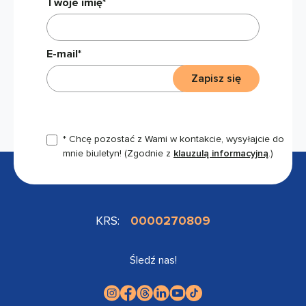
Twoje imię*
E-mail*
Zapisz się
* Chcę pozostać z Wami w kontakcie, wysyłajcie do
mnie biuletyn!
(Zgodnie z
klauzulą informacyjną
.)
KRS:
0000270809
Śledź nas!