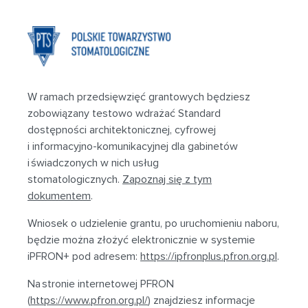
W ramach przedsięwzięć grantowych będziesz
zobowiązany testowo wdrażać Standard
dostępności architektonicznej, cyfrowej
i informacyjno-komunikacyjnej dla gabinetów
i świadczonych w nich usług
stomatologicznych.
Zapoznaj się z tym
dokumentem
.
Wniosek o udzielenie grantu, po uruchomieniu naboru,
będzie można złożyć elektronicznie w systemie
iPFRON+ pod adresem:
https://ipfronplus.pfron.org.pl
.
Na stronie internetowej PFRON
(
https://www.pfron.org.pl/
) znajdziesz informacje