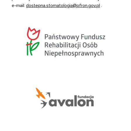
e-mail:
dostepna.stomatologia@pfron.gov.pl
.