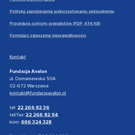
Polityka zapobiegania wykorzystywaniu seksualnemu
Procedura ochrony sygnalistów (PDF; 474 KB)
Formularz zgłaszania nieprawidłowości
Kontakt
Fundacja Avalon
ul. Domaniewska 50A
02-672 Warszawa
kontakt@fundacjaavalon.pl
tel:
22 266 82 36
tel/fax:
22 266 82 94
kom:
666 324 328