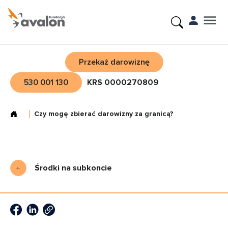
Przekaż darowiznę
530 001 130
KRS 0000270809
Czy mogę zbierać darowizny za granicą?
Środki na subkoncie