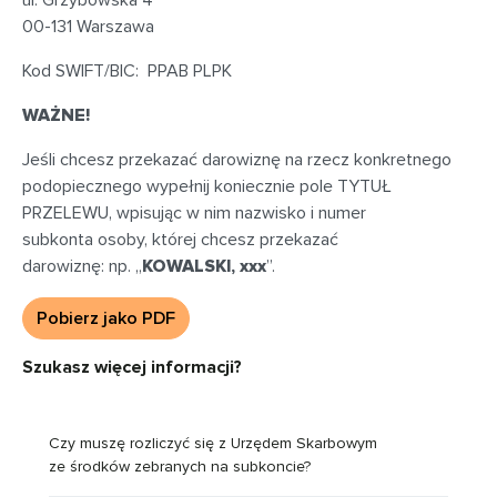
ul. Grzybowska 4
00-131 Warszawa
Kod SWIFT/BIC: PPAB PLPK
WAŻNE!
Jeśli chcesz przekazać darowiznę na rzecz konkretnego
podopiecznego wypełnij koniecznie pole TYTUŁ
PRZELEWU, wpisując w nim nazwisko i numer
subkonta osoby, której chcesz przekazać
darowiznę: np. „
KOWALSKI, xxx
”.
Pobierz jako PDF
Szukasz więcej informacji?
Czy muszę rozliczyć się z Urzędem Skarbowym
ze środków zebranych na subkoncie?