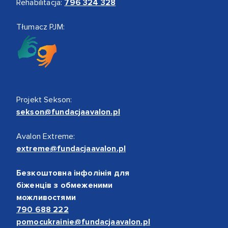
Rehabilitacja:
796 324 328
Tłumacz PJM:
Projekt Sekson:
sekson@fundacjaavalon.pl
Avalon Extreme:
extreme@fundacjaavalon.pl
Безкоштовна інфолінія для
біженців з обмеженими
можливостями
790 688 222
pomocukrainie@fundacjaavalon.pl