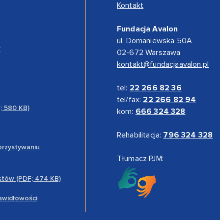
Kontakt
Fundacja Avalon
ul. Domaniewska 50A
”
02-672 Warszawa
kontakt@fundacjaavalon.pl
tel:
22 266 82 36
tel/fax:
22 266 82 94
F; 580 KB)
kom:
666 324 328
Rehabilitacja:
796 324 328
orzystywaniu
Tłumacz PJM:
stów (PDF; 474 KB)
rawidłowości