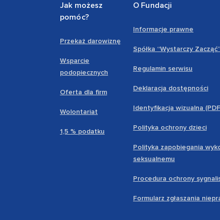
Jak możesz
O Fundacji
pomóc?
Informacje prawne
Przekaż darowiznę
Spółka “Wystarczy Zacząć
Wsparcie
Regulamin serwisu
podopiecznych
Deklaracja dostępności
Oferta dla firm
Identyfikacja wizualna (PD
Wolontariat
Polityka ochrony dzieci
1,5 % podatku
Polityka zapobiegania wyk
seksualnemu
Procedura ochrony sygnali
Formularz zgłaszania niep