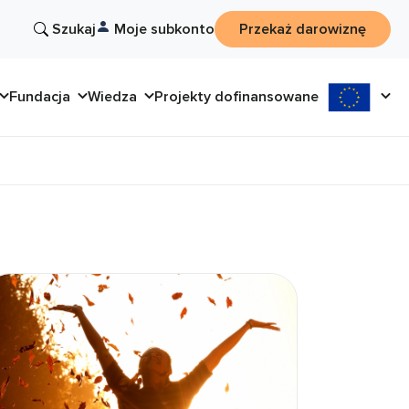
Szukaj
Moje subkonto
Przekaż darowiznę
Fundacja
Wiedza
Projekty dofinansowane