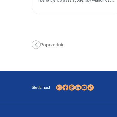
i beneficjent wyraża zgodę, aby wiadomości…
Poprzednie
Śledź nas!