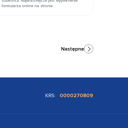
subkonta. Najważniejsze jest wypełnienie
formularza online na stronie…
Następne
KRS:
0000270809