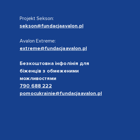
Projekt Sekson:
sekson@fundacjaavalon.pl
Avalon Extreme:
extreme@fundacjaavalon.pl
Безкоштовна інфолінія для
біженців з обмеженими
можливостями
790 688 222
pomocukrainie@fundacjaavalon.pl