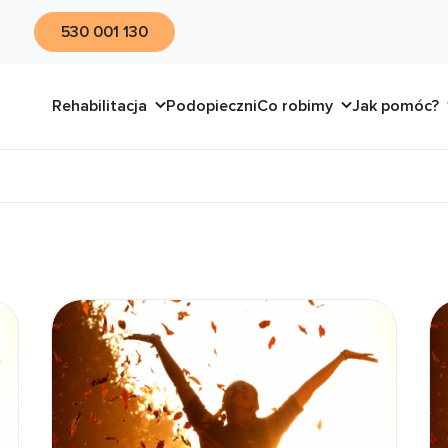
530 001 130
Rehabilitacja
Podopieczni
Co robimy
Jak pomóc?