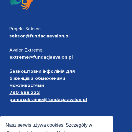
Projekt Sekson:
sekson@fundacjaavalon.pl
Avalon Extreme:
extreme@fundacjaavalon.pl
Безкоштовна інфолінія для
біженців з обмеженими
можливостями
790 688 222
pomocukrainie@fundacjaavalon.pl
Bezpieczne płatności
Nasz serwis używa cookies. Szczegóły w