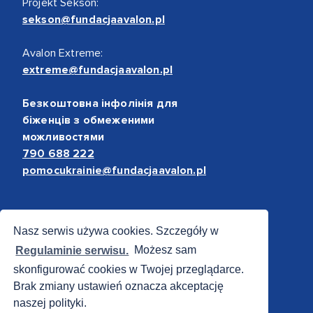
Projekt Sekson:
sekson@fundacjaavalon.pl
Avalon Extreme:
extreme@fundacjaavalon.pl
Безкоштовна інфолінія для
біженців з обмеженими
можливостями
790 688 222
pomocukrainie@fundacjaavalon.pl
Bezpieczne płatności
Nasz serwis używa cookies. Szczegóły w
Regulaminie serwisu.
Możesz sam
skonfigurować cookies w Twojej przeglądarce.
Brak zmiany ustawień oznacza akceptację
naszej polityki.