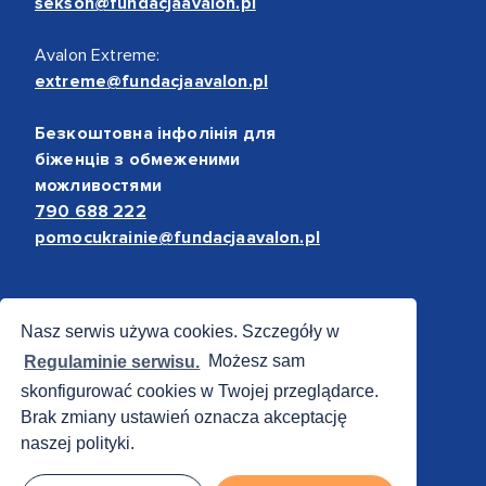
sekson@fundacjaavalon.pl
Avalon Extreme:
extreme@fundacjaavalon.pl
Безкоштовна інфолінія для
біженців з обмеженими
можливостями
790 688 222
pomocukrainie@fundacjaavalon.pl
Bezpieczne płatności
Nasz serwis używa cookies. Szczegóły w
Regulaminie serwisu.
Możesz sam
skonfigurować cookies w Twojej przeglądarce.
Brak zmiany ustawień oznacza akceptację
naszej polityki.