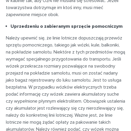
w kabinie tak, aby OzN nie musiała się stresować. Jeżeli
towarzystwa dotrzymuje im ktoś inny, musi mieć
zapewnione miejsce obok.
Uprzedzeniu o zabieranym sprzęcie pomocniczym
Należy upewnić się, że linie lotnicze dopuszczają przewóz
sprzętu pomocniczego, takiego jak wózki, kule, balkoniki,
na pokładzie samolotu. Niektóre z tych przedmiotów mogą
wymagać specjalnego przygotowania do transportu. Jeśli
wózek przekracza rozmiary pozwalające na swobodny
przejazd na pokładzie samolotu, musi on zostać nadany
jako bagaż rejestrowany do luku samolotu. Jest to usługa
bezpłatna. W przypadku wózków elektrycznych trzeba
podać informację czy wózek zawiera akumulatory suche
czy wypełnione płynnym elektrolitem. Obowiązek ustalenia
czy akumulator jest rozlewający się czy nierozlewający się,
należy do konkretnej linii lotniczej. Ważne jest, że linie
lotnicze nie mogą żądać opłaty za pakowanie takich
akumulatorów. Należy również podać, czy wózek można