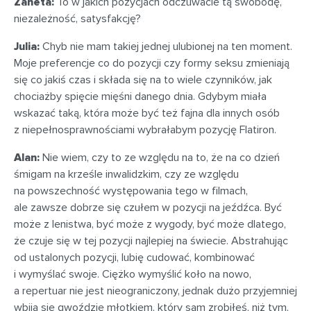
Żaneta:
To w jakich pozycjach odczuwacie tą swobodę,
niezależność, satysfakcję?
Julia:
Chyb nie mam takiej jednej ulubionej na ten moment.
Moje preferencje co do pozycji czy formy seksu zmieniają
się co jakiś czas i składa się na to wiele czynników, jak
chociażby spięcie mięśni danego dnia. Gdybym miała
wskazać taką, która może być też fajna dla innych osób
z niepełnosprawnościami wybrałabym pozycję Flatiron.
Alan:
Nie wiem, czy to ze względu na to, że na co dzień
śmigam na krześle inwalidzkim, czy ze względu
na powszechność występowania tego w filmach,
ale zawsze dobrze się czułem w pozycji na jeźdźca. Być
może z lenistwa, być może z wygody, być może dlatego,
że czuje się w tej pozycji najlepiej na świecie. Abstrahując
od ustalonych pozycji, lubię cudować, kombinować
i wymyślać swoje. Ciężko wymyślić koło na nowo,
a repertuar nie jest nieograniczony, jednak dużo przyjemniej
wbija się gwoździe młotkiem, który sam zrobiłeś, niż tym,