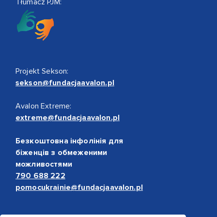
Tłumacz PJM:
Projekt Sekson:
sekson@fundacjaavalon.pl
Avalon Extreme:
extreme@fundacjaavalon.pl
Безкоштовна інфолінія для
біженців з обмеженими
можливостями
790 688 222
pomocukrainie@fundacjaavalon.pl