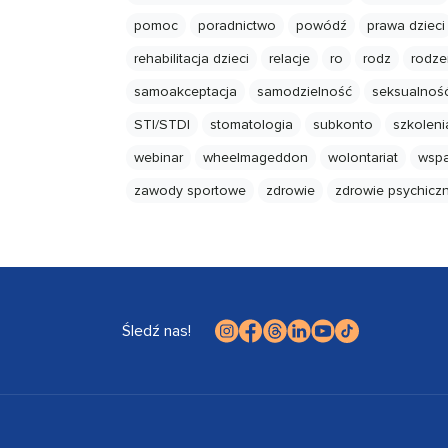
pomoc
poradnictwo
powódź
prawa dzieci
rehabilitacja dzieci
relacje
ro
rodz
rodze
samoakceptacja
samodzielność
seksualnoś
STI/STDI
stomatologia
subkonto
szkoleni
webinar
wheelmageddon
wolontariat
wspa
zawody sportowe
zdrowie
zdrowie psychicz
Śledź nas!