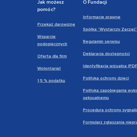
Jak możesz
O Fundacji
pomóc?
Informacje prawne
Przekaż darowiznę
Spółka “Wystarczy Zacząć
Wsparcie
Regulamin serwisu
podopiecznych
Deklaracja dostępności
Oferta dla firm
Identyfikacja wizualna (PD
Wolontariat
Polityka ochrony dzieci
1,5 % podatku
Polityka zapobiegania wyk
seksualnemu
Procedura ochrony sygnali
Formularz zgłaszania niep