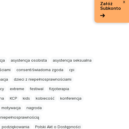
x
Załóż
Subkonto
cja
asystencja osobista
asystencja seksualna
ściami
consent/świadoma zgoda
cpi
nacja
dzieci z niepełnosprawnościami
wcy
extreme
festiwal
fizjoterapia
na
KCP
kids
kobiecość
konferencja
motywacja
nagroda
 niepełnosprawnością
podziękowania
Polski Akt o Dostępności