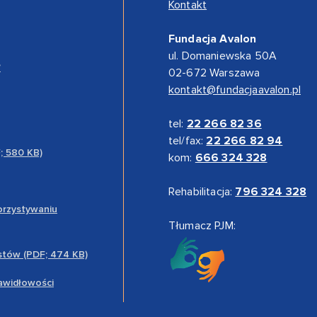
Kontakt
Fundacja Avalon
ul. Domaniewska 50A
”
02-672 Warszawa
kontakt@fundacjaavalon.pl
tel:
22 266 82 36
tel/fax:
22 266 82 94
F; 580 KB)
kom:
666 324 328
Rehabilitacja:
796 324 328
orzystywaniu
Tłumacz PJM:
stów (PDF; 474 KB)
rawidłowości