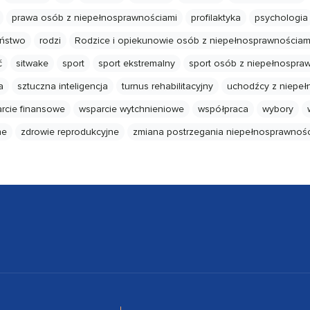
prawa osób z niepełnosprawnościami
profilaktyka
psychologia
ństwo
rodzi
Rodzice i opiekunowie osób z niepełnosprawnościam
ć
sitwake
sport
sport ekstremalny
sport osób z niepełnospra
a
sztuczna inteligencja
turnus rehabilitacyjny
uchodźcy z niepeł
rcie finansowe
wsparcie wytchnieniowe
współpraca
wybory
ne
zdrowie reprodukcyjne
zmiana postrzegania niepełnosprawnośc