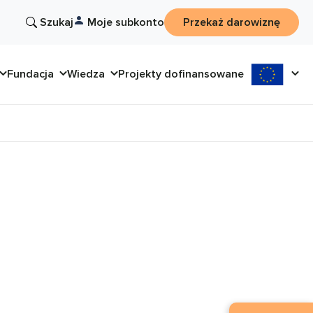
Szukaj
Moje subkonto
Przekaż darowiznę
Fundacja
Wiedza
Projekty dofinansowane