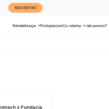
530 001 130
Rehabilitacja
Podopieczni
Co robimy
Jak pomóc?
eninach z Fundacją