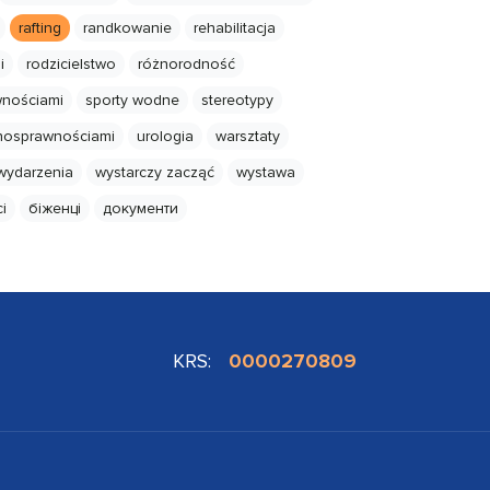
rafting
randkowanie
rehabilitacja
i
rodzicielstwo
różnorodność
wnościami
sporty wodne
stereotypy
nosprawnościami
urologia
warsztaty
wydarzenia
wystarczy zacząć
wystawa
i
біженці
документи
KRS:
0000270809