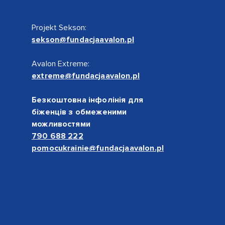
Projekt Sekson:
sekson@fundacjaavalon.pl
Avalon Extreme:
extreme@fundacjaavalon.pl
Безкоштовна інфолінія для
біженців з обмеженими
можливостями
790 688 222
pomocukrainie@fundacjaavalon.pl