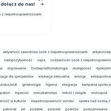
 dołącz do nas!
b z niepełnosprawnościami
aktywność zawodowa osób z niepełnosprawnościami
antykoncep
ciałopozytywność
ciąża
codzienność osób z niepełnosprawno
ia
dojrzewanie
DostepnaStomatologia
dostępność
dyskrymi
acja dla specjalistów
edukacja seksualna
emocje
extrasporto
unduszeUE
ginekologia
higiena
integracja
kampania społecz
araton
męskość
mieszkalnictwo
miłość i związki
motosport
wność w kulturze
niepełnosprawność wzroku
opieka nad osobą z
patronat
pit
podatek
podcast
podróże
podsumowanie