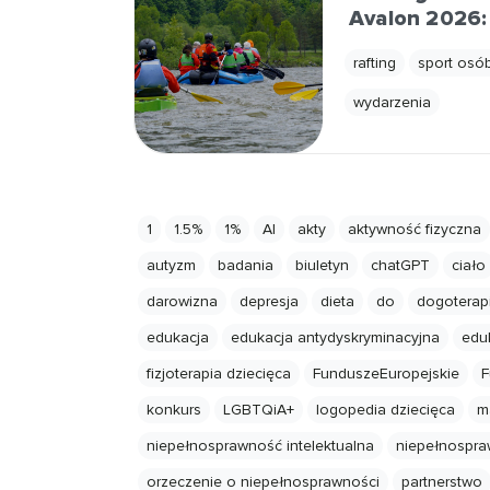
Avalon 2026:
rafting
sport osó
wydarzenia
1
1.5%
1%
AI
akty
aktywność fizyczna
autyzm
badania
biuletyn
chatGPT
ciało
darowizna
depresja
dieta
do
dogoterap
edukacja
edukacja antydyskryminacyjna
eduk
fizjoterapia dziecięca
FunduszeEuropejskie
F
konkurs
LGBTQiA+
logopedia dziecięca
m
niepełnosprawność intelektualna
niepełnospra
orzeczenie o niepełnosprawności
partnerstwo