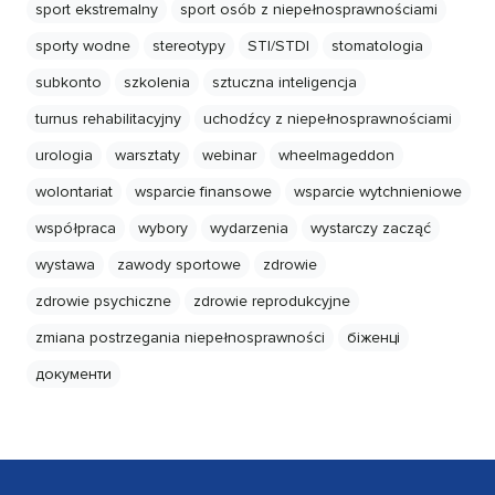
sport ekstremalny
sport osób z niepełnosprawnościami
sporty wodne
stereotypy
STI/STDI
stomatologia
subkonto
szkolenia
sztuczna inteligencja
turnus rehabilitacyjny
uchodźcy z niepełnosprawnościami
urologia
warsztaty
webinar
wheelmageddon
wolontariat
wsparcie finansowe
wsparcie wytchnieniowe
współpraca
wybory
wydarzenia
wystarczy zacząć
wystawa
zawody sportowe
zdrowie
zdrowie psychiczne
zdrowie reprodukcyjne
zmiana postrzegania niepełnosprawności
біженці
документи