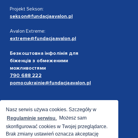
Projekt Sekson:
sekson@fundacjaavalon.pl
Avalon Extreme:
extreme@fundacjaavalon.pl
Безкоштовна інфолінія для
біженців з обмеженими
можливостями
790 688 222
pomocukrainie@fundacjaavalon.pl
Bezpieczne płatności
Nasz serwis używa cookies. Szczegóły w
Regulaminie serwisu.
Możesz sam
skonfigurować cookies w Twojej przeglądarce.
Brak zmiany ustawień oznacza akceptację