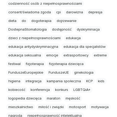
codzienność osób z niepełnosprawnościami
consent/świadoma zgoda
cpi
darowizna
depresja
dieta
do
dogoterapia
dojrzewanie
DostepnaStomatologia
dostępność
dyskryminacja
dzieci z niepełnosprawnościami
edukacja
edukacja antydyskryminacyjna
edukacja dla specjalistów
edukacja seksualna
emocje
extrasportowcy
extreme
festiwal
fizjoterapia
fizjoterapia dziecięca
FunduszeEuropejskie
FunduszeUE
ginekologia
higiena
integracja
kampania społeczna
KCP
kids
kobiecość
konferencja
konkurs
LGBTQiA+
logopedia dziecięca
maraton
męskość
mieszkalnictwo
miłość i związki
motosport
motywacja
nagroda
niepełnosprawność intelektualna