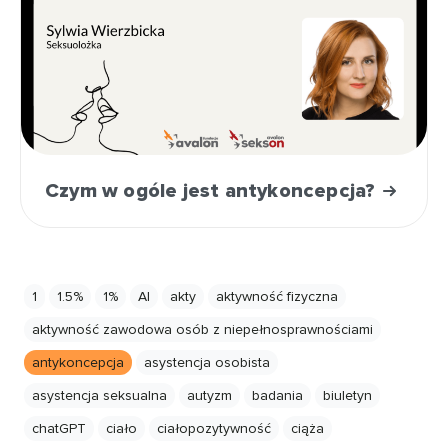
Czym w ogóle jest antykoncepcja?
1
1.5%
1%
AI
akty
aktywność fizyczna
aktywność zawodowa osób z niepełnosprawnościami
antykoncepcja
asystencja osobista
asystencja seksualna
autyzm
badania
biuletyn
chatGPT
ciało
ciałopozytywność
ciąża