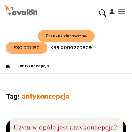
Przekaż darowiznę
530 001 130
KRS 0000270809
antykoncepcja
Tag:
antykoncepcja