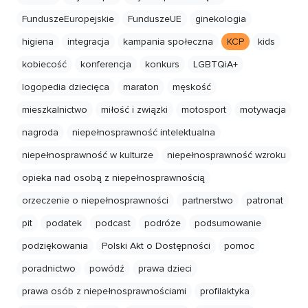
FunduszeEuropejskie
FunduszeUE
ginekologia
higiena
integracja
kampania społeczna
KCP
kids
kobiecość
konferencja
konkurs
LGBTQiA+
logopedia dziecięca
maraton
męskość
mieszkalnictwo
miłość i związki
motosport
motywacja
nagroda
niepełnosprawność intelektualna
niepełnosprawność w kulturze
niepełnosprawność wzroku
opieka nad osobą z niepełnosprawnością
orzeczenie o niepełnosprawności
partnerstwo
patronat
pit
podatek
podcast
podróże
podsumowanie
podziękowania
Polski Akt o Dostępności
pomoc
poradnictwo
powódź
prawa dzieci
prawa osób z niepełnosprawnościami
profilaktyka