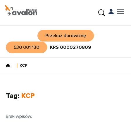
Przekaż darowiznę
530 001 130
KRS 0000270809
KCP
Tag:
KCP
Brak wpisów.