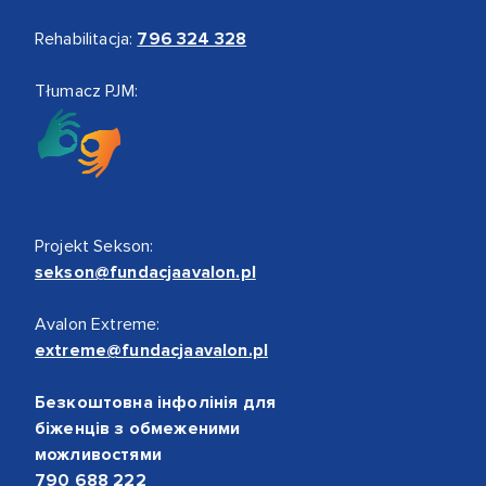
Rehabilitacja:
796 324 328
Tłumacz PJM:
Projekt Sekson:
sekson@fundacjaavalon.pl
Avalon Extreme:
extreme@fundacjaavalon.pl
Безкоштовна інфолінія для
біженців з обмеженими
можливостями
790 688 222