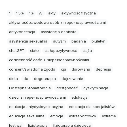
1
1.5%
1%
AI
akty
aktywność fizyczna
aktywność zawodowa osób z niepełnosprawnościami
antykoncepcja
asystencja osobista
asystencja seksualna
autyzm
badania
biuletyn
chatGPT
ciało
ciałopozytywność
ciąża
codzienność osób z niepełnosprawnościami
consent/świadoma zgoda
cpi
darowizna
depresja
dieta
do
dogoterapia
dojrzewanie
DostepnaStomatologia
dostępność
dyskryminacja
dzieci z niepełnosprawnościami
edukacja
edukacja antydyskryminacyjna
edukacja dla specjalistów
edukacja seksualna
emocje
extrasportowcy
extreme
festiwal
fizjoterapia
fizjoterapia dziecięca