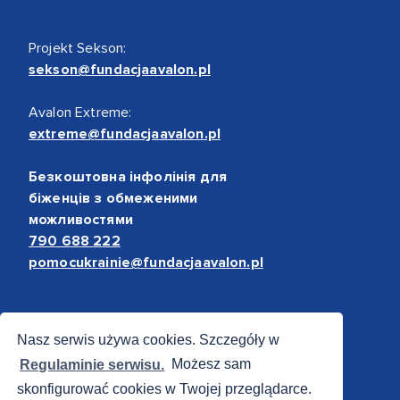
Projekt Sekson:
sekson@fundacjaavalon.pl
Avalon Extreme:
extreme@fundacjaavalon.pl
Безкоштовна інфолінія для
біженців з обмеженими
можливостями
790 688 222
pomocukrainie@fundacjaavalon.pl
Bezpieczne płatności
Nasz serwis używa cookies. Szczegóły w
Regulaminie serwisu.
Możesz sam
skonfigurować cookies w Twojej przeglądarce.