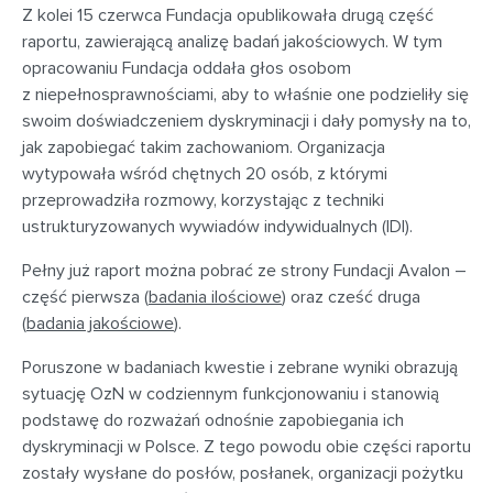
Z kolei 15 czerwca Fundacja opublikowała drugą część
raportu, zawierającą analizę badań jakościowych. W tym
opracowaniu Fundacja oddała głos osobom
z niepełnosprawnościami, aby to właśnie one podzieliły się
swoim doświadczeniem dyskryminacji i dały pomysły na to,
jak zapobiegać takim zachowaniom. Organizacja
wytypowała wśród chętnych 20 osób, z którymi
przeprowadziła rozmowy, korzystając z techniki
ustrukturyzowanych wywiadów indywidualnych (IDI).
Pełny już raport można pobrać ze strony Fundacji Avalon –
część pierwsza (
badania ilościowe
) oraz cześć druga
(
badania jakościowe
).
Poruszone w badaniach kwestie i zebrane wyniki obrazują
sytuację OzN w codziennym funkcjonowaniu i stanowią
podstawę do rozważań odnośnie zapobiegania ich
dyskryminacji w Polsce. Z tego powodu obie części raportu
zostały wysłane do posłów, posłanek, organizacji pożytku