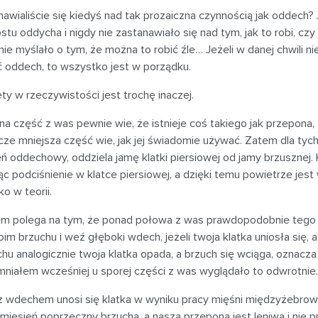
nawialiście się kiedyś nad tak prozaiczna czynnością jak oddech
stu oddycha i nigdy nie zastanawiało się nad tym, jak to robi, czy
nie myślało o tym, że można to robić źle… Jeżeli w danej chwili 
ć oddech, to wszystko jest w porządku.
ty w rzeczywistości jest trochę inaczej.
a część z was pewnie wie, że istnieje coś takiego jak przepona, 
cze mniejsza część wie, jak jej świadomie używać. Zatem dla tych
ń oddechowy, oddziela jamę klatki piersiowej od jamy brzusznej.
c podciśnienie w klatce piersiowej, a dzięki temu powietrze jest 
ko w teorii.
em polega na tym, że ponad połowa z was prawdopodobnie tego 
im brzuchu i weź głęboki wdech, jeżeli twoja klatka uniosła się, 
u analogicznie twoja klatka opada, a brzuch się wciąga, oznacza
niałem wcześniej u sporej części z was wyglądało to odwrotnie.
z wdechem unosi się klatka w wyniku pracy mięśni międzyżebrowy
mięsień poprzeczny brzucha, a nasza przepona jest leniwa i nie 