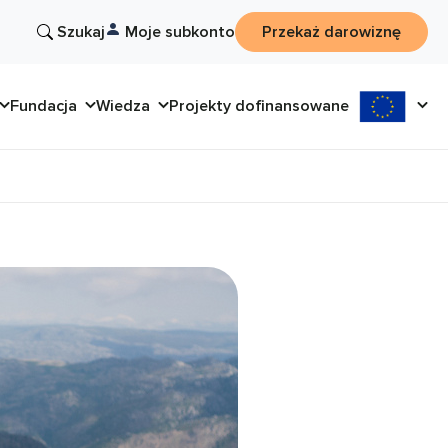
Szukaj
Moje subkonto
Przekaż darowiznę
Fundacja
Wiedza
Projekty dofinansowane