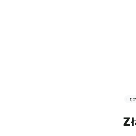
Fizjo
Zł