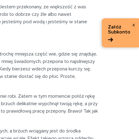
? Jestem przekonany, że większość z was
 robi to dobrze czy źle albo nawet
nie jesteśmy pod wodą i jesteśmy w stanie
x
Załóż
Subkonto
trochę mniejsza część wie, gdzie się znajduje,
 mniej świadomych, przepona to najsilniejszy
 Kiedy bierzesz wdech przepona kurczy się,
w stanie dostać się do płuc. Proste,
nie robi. Zatem w tym momencie połóż rękę
a brzuch delikatnie wypchnął twoją rękę, a przy
 to prawidłową pracę przepony. Brawo! Tak jak
ch, a brzuch wciągany jest do środka
pracuje wcale. Efekt takiego wzorca oddechu