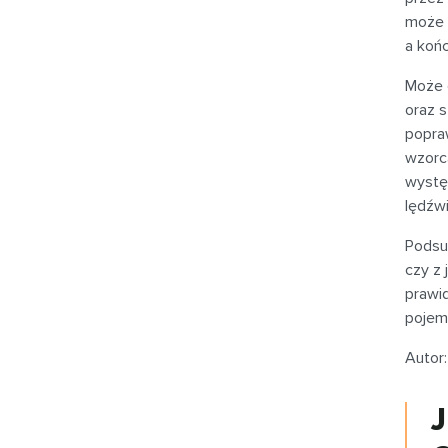
może 
a koń
Może 
oraz 
popra
wzorca
występ
lędźwi
Podsu
czy z
prawi
pojemn
Autor:
J