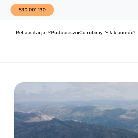
530 001 130
Rehabilitacja
Podopieczni
Co robimy
Jak pomóc?