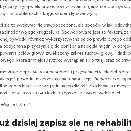
być przyczyną wielu problemów w twoim organizmie, począwszy 
cząc na problemach z kręgosłupem lędźwiowym.
ci się to wydawać nieprawdopodobne, ale sposób, w jaki oddych
stabilność twojego kręgosłupa. Spowodowane jest to faktem, że w
wnej sylwetki, również wykorzystywane są do prawidłowego od
 oddychania przyczyni się do obniżenia napięcia mięśni w obrębie
owania bólów głowy, zwiększony zakres ruchów głowy i klatki pie
owego, która zmniejszy ryzyko wystąpienia kontuzji oraz popraw
mowując, poprawa wzorca oddechu przyniesie ci wiele dobrego b
 jakiegoś powodu uczęszczasz na rehabilitację. Pierwszą rzeczą
dłowego oddechu ze względu na możliwość zbudowania mocnej st
ości płuc, a co za tym idzie polepszenie swojej wydolności.
 Wojciech Kubiś
uż dzisiaj zapisz się na rehabi