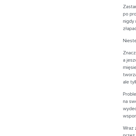
Zasta
po pro
nigdy 
złapa
Nieste
Znaczn
a jesz
mięsie
tworzą
ale tyl
Probl
na swo
wydech
wspom
Wraz 
przez 