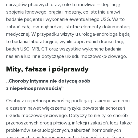
narządów płciowych oraz, o ile to możliwe – depilację
spojenia łonowego, prącia i moszny, co istotnie ułatwi
badanie pacjenta i wykonanie ewentualnego USG. Warto
zabrać całą, ew. najbardziej istotne elementy dokumentacji
medycznej. W przypadku wizyty u urologa-androloga będą
to badania laboratoryjne, wyniki poprzednich konsultacji,
badań USG, MRI, CT oraz wszystkie wykonane badania
nasienia lub inne dotyczące układu moczowo-płciowego.
Mity, fałsze i półprawdy
„Choroby intymne nie dotyczą osób
z niepełnosprawnością”
Osoby z niepełnosprawnością podlegają takiemu samemu,
a czasem nawet większemu ryzyku powstania schorzeń
układu moczowo-płciowego. Dotyczy to nie tylko chorób
przenoszonych drogą płciową, infekcji i zakażeń, lecz także
problemów seksuologicznych, zaburzeń hormonalnych
związanych z androgenami czy też trudności z zajściem