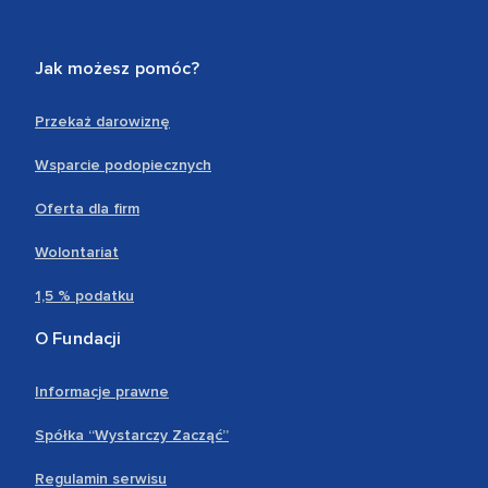
Jak możesz pomóc?
Przekaż darowiznę
Wsparcie podopiecznych
Oferta dla firm
Wolontariat
1,5 % podatku
O Fundacji
Informacje prawne
Spółka “Wystarczy Zacząć”
Regulamin serwisu