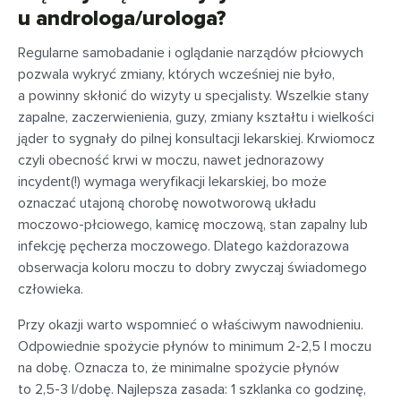
u androloga/urologa?
Regularne samobadanie i oglądanie narządów płciowych
pozwala wykryć zmiany, których wcześniej nie było,
a powinny skłonić do wizyty u specjalisty. Wszelkie stany
zapalne, zaczerwienienia, guzy, zmiany kształtu i wielkości
jąder to sygnały do pilnej konsultacji lekarskiej. Krwiomocz
czyli obecność krwi w moczu, nawet jednorazowy
incydent(!) wymaga weryfikacji lekarskiej, bo może
oznaczać utajoną chorobę nowotworową układu
moczowo-płciowego, kamicę moczową, stan zapalny lub
infekcję pęcherza moczowego. Dlatego każdorazowa
obserwacja koloru moczu to dobry zwyczaj świadomego
człowieka.
Przy okazji warto wspomnieć o właściwym nawodnieniu.
Odpowiednie spożycie płynów to minimum 2-2,5 l moczu
na dobę. Oznacza to, że minimalne spożycie płynów
to 2,5-3 l/dobę. Najlepsza zasada: 1 szklanka co godzinę,