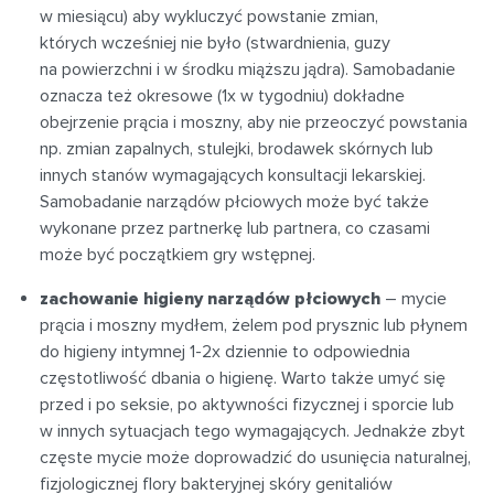
w miesiącu) aby wykluczyć powstanie zmian,
których wcześniej nie było (stwardnienia, guzy
na powierzchni i w środku miąższu jądra). Samobadanie
oznacza też okresowe (1x w tygodniu) dokładne
obejrzenie prącia i moszny, aby nie przeoczyć powstania
np. zmian zapalnych, stulejki, brodawek skórnych lub
innych stanów wymagających konsultacji lekarskiej.
Samobadanie narządów płciowych może być także
wykonane przez partnerkę lub partnera, co czasami
może być początkiem gry wstępnej.
zachowanie higieny narządów płciowych
– mycie
prącia i moszny mydłem, żelem pod prysznic lub płynem
do higieny intymnej 1-2x dziennie to odpowiednia
częstotliwość dbania o higienę. Warto także umyć się
przed i po seksie, po aktywności fizycznej i sporcie lub
w innych sytuacjach tego wymagających. Jednakże zbyt
częste mycie może doprowadzić do usunięcia naturalnej,
fizjologicznej flory bakteryjnej skóry genitaliów