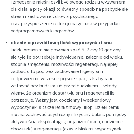
i zmęczenie mięśni czyli być swego rodzaju wyzwaniem
dla ciała, a przy okazji to świetny sposób na pozbycie się
stresu i zachowanie zdrowia psychicznego
oraz przyspieszenie redukcji masy ciała w przypadku
nadprogramowych kilogramów.
dbanie o prawidłową ilość wypoczynku i snu
–
ludzki organizm nie powinien spać 5, 7 czy 10 godziny,
ale tyle ile potrzebuje indywidualnie, zależnie od wieku,
stopnia zmęczenia, możliwości regeneracji. Najlepiej
zadbać o to poprzez zachowanie higieny snu
i odpowiednio wczesne pójście spać, tak aby rano
wstawać bez budzika lub przed budzikiem – wtedy
wiemy, że organizm dostał tylu snu i regeneracji ile
potrzebuje. Ważny jest codzienny i weekendowy
wypoczynek, a także letni/zimowy urlop. Dzięki temu
można zachować psychiczny i fizyczny balans pomiędzy
aktywnością eksploatującą organizm (praca, codzienne
obowiązki) a regeneracją (czas z bliskimi, wypoczynek,