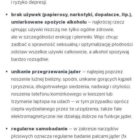
i ryzyko depresji.
brak używek (papierosy, narkotyki, dopalacze, itp.),
umiarkowane spożycie alkoholu
– najkrócej rzecz
ujmując używki niszczą nie tylko ogólne zdrowie,
ale w szczególności erekcję i plemniki. Więc chcąc
zadbać o sprawność seksualną i optymalizację płodności
odstaw wszelkie używki całkowicie, a alkohol spożywaj
bardzo rozsądnie.
unikanie przegrzewania jąder
– najlepiej poprzez
noszenie luźnej bielizny, spodni, unikanie gorących kąpieli
i prysznica, długotrwałego siedzenia, nadwagi i otyłości,
noszenia telefonu komórkowego w kieszeni lub
trzymanie laptopa na udach – w tym przypadku oprócz
ciepła wydzielanego przez te urządzenia, także fale
elektromagnetyczne nie działają dobrze na funkcje jąder.
regularne samobadanie
– w zakresie narządów
płciowych oznacza regularne badanie palcami jąder (1x