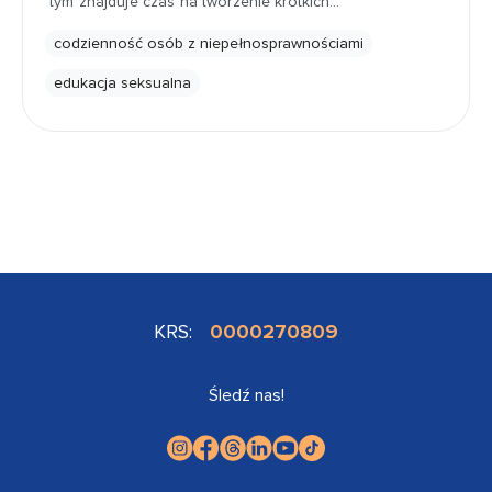
tym znajduje czas na tworzenie krótkich…
codzienność osób z niepełnosprawnościami
edukacja seksualna
KRS:
0000270809
Śledź nas!