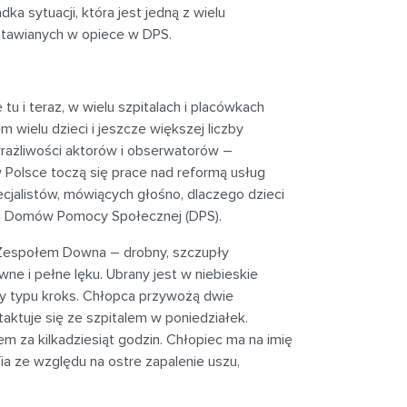
ka sytuacji, która jest jedną z wielu
stawianych w opiece w DPS.
e tu i teraz, w wielu szpitalach i placówkach
 wielu dzieci i jeszcze większej liczby
wrażliwości aktorów i obserwatorów –
 w Polsce toczą się prace nad reformą usług
cjalistów, mówiących głośno, dlaczego dzieci
ch Domów Pomocy Społecznej (DPS).
 z Zespołem Downa – drobny, szczupły
ewne i pełne lęku. Ubrany jest w niebieskie
y typu kroks. Chłopca przywożą dwie
taktuje się ze szpitalem w poniedziałek.
m za kilkadziesiąt godzin. Chłopiec ma na imię
fia ze względu na ostre zapalenie uszu,