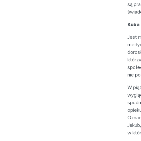
są pra
świad
Kuba 
Jest m
medycz
doros
którzy
społec
nie p
W piąt
wygląd
spodn
opieku
Oznacz
Jakub,
w któr