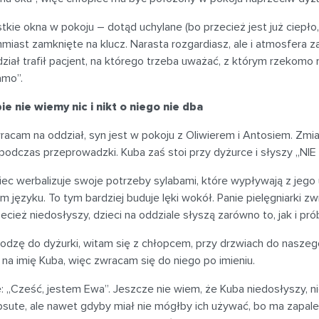
kie okna w pokoju – dotąd uchylane (bo przecież jest już ciepło, a
miast zamknięte na klucz. Narasta rozgardiasz, ale i atmosfera
ział trafił pacjent, na którego trzeba uważać, z którym rzekom
amo”.
ie nie wiemy nic i nikt o niego nie dba
racam na oddział, syn jest w pokoju z Oliwierem i Antosiem. Zmi
 podczas przeprowadzki. Kuba zaś stoi przy dyżurce i słyszy 
iec werbalizuje swoje potrzeby sylabami, które wypływają z jego
m języku. To tym bardziej buduje lęki wokół. Panie pielęgniarki 
ecież niedosłyszy, dzieci na oddziale słyszą zarówno to, jak i p
odzę do dyżurki, witam się z chłopcem, przy drzwiach do naszeg
na imię Kuba, więc zwracam się do niego po imieniu.
: „Cześć, jestem Ewa”. Jeszcze nie wiem, że Kuba niedosłyszy, 
sute, ale nawet gdyby miał nie mógłby ich używać, bo ma zapalen