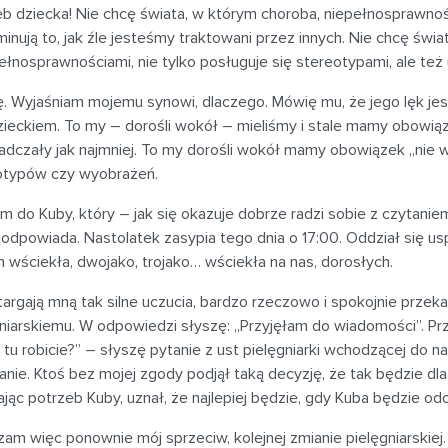
eb dziecka! Nie chcę świata, w którym choroba, niepełnosprawnoś
inują to, jak źle jesteśmy traktowani przez innych. Nie chcę świ
ełnosprawnościami, nie tylko posługuje się stereotypami, ale też
ę. Wyjaśniam mojemu synowi, dlaczego. Mówię mu, że jego lęk je
zieckiem. To my – dorośli wokół – mieliśmy i stale mamy obowiąz
adczały jak najmniej. To my dorośli wokół mamy obowiązek „nie
otypów czy wyobrażeń.
 do Kuby, który – jak się okazuje dobrze radzi sobie z czytaniem
 odpowiada. Nastolatek zasypia tego dnia o 17:00. Oddział się us
 wściekła, dwojako, trojako… wściekła na nas, dorosłych.
argają mną tak silne uczucia, bardzo rzeczowo i spokojnie prze
niarskiemu. W odpowiedzi słyszę: „Przyjęłam do wiadomości”. Prz
tu robicie?” – słyszę pytanie z ust pielęgniarki wchodzącej do 
anie. Ktoś bez mojej zgody podjął taką decyzję, że tak będzie dla 
ając potrzeb Kuby, uznał, że najlepiej będzie, gdy Kuba będzie o
am więc ponownie mój sprzeciw, kolejnej zmianie pielęgniarskiej.