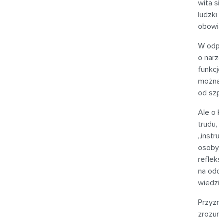
wita s
ludzki
obowią
W odpo
o narz
funkcj
można 
od szp
Ale o 
trudu,
„instr
osoby,
refle
na odd
wiedzi
Przyzn
zrozum