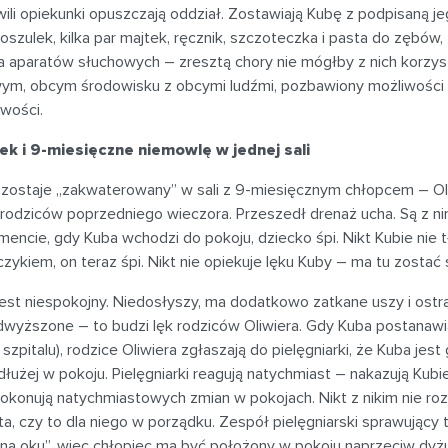
ili opiekunki opuszczają oddział. Zostawiają Kubę z podpisaną je
koszulek, kilka par majtek, ręcznik, szczoteczka i pasta do zębów, 
 aparatów słuchowych – zresztą chory nie mógłby z nich korzyst
ym, obcym środowisku z obcymi ludźmi, pozbawiony możliwości 
iwości.
tek i 9-miesięczne niemowlę w jednej sali
 zostaje „zakwaterowany” w sali z 9-miesięcznym chłopcem – Oli
rodziców poprzedniego wieczora. Przeszedł drenaż ucha. Są z nim 
ncie, gdy Kuba wchodzi do pokoju, dziecko śpi. Nikt Kubie nie 
zykiem, on teraz śpi. Nikt nie opiekuje lęku Kuby – ma tu zostać s
est niespokojny. Niedosłyszy, ma dodatkowo zatkane uszy i ostrą
dwyższone – to budzi lęk rodziców Oliwiera. Gdy Kuba postanawia
 szpitalu), rodzice Oliwiera zgłaszają do pielęgniarki, że Kuba jes
dłużej w pokoju. Pielęgniarki reagują natychmiast – nakazują Kubi
okonują natychmiastowych zmian w pokojach. Nikt z nikim nie rozm
ta, czy to dla niego w porządku. Zespół pielęgniarski sprawując
na oku”, więc chłopiec ma być położony w pokoju naprzeciw dyżu