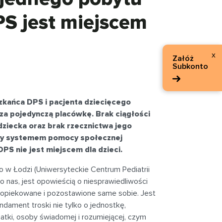
DPS jest miejscem
x
Załóż
Subkonto
kańca DPS i pacjenta dziecięcego
za pojedynczą placówkę. Brak ciągłości
dziecka oraz brak rzecznictwa jego
dzy systemem pomocy społecznej
DPS nie jest miejscem dla dzieci.
o w Łodzi (Uniwersyteckie Centrum Pediatrii
st o nas, jest opowieścią o niesprawiedliwości
zaopiekowane i pozostawione same sobie. Jest
dament troski nie tylko o jednostkę,
tki, osoby świadomej i rozumiejącej, czym