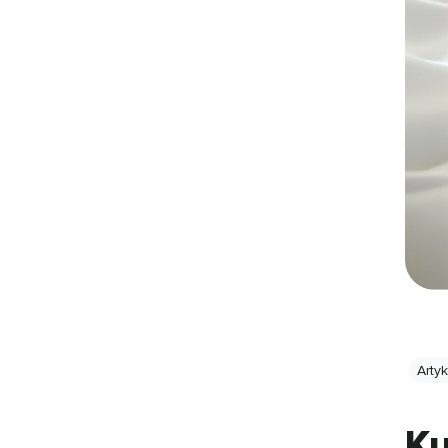
Arty
Ku