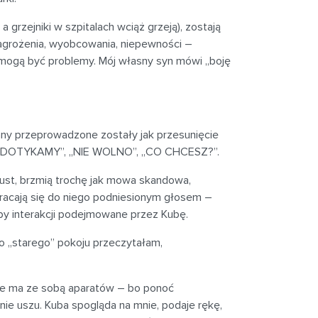
 grzejniki w szpitalach wciąż grzeją), zostają
 zagrożenia, wyobcowania, niepewności –
o mogą być problemy. Mój własny syn mówi „boję
any przeprowadzone zostały jak przesunięcie
„NIE DOTYKAMY”, „NIE WOLNO”, „CO CHCESZ?”.
 ust, brzmią trochę jak mowa skandowa,
zwracają się do niego podniesionym głosem –
róby interakcji podejmowane przez Kubę.
o „starego” pokoju przeczytałam,
nie ma ze sobą aparatów – bo ponoć
ie uszu. Kuba spogląda na mnie, podaje rękę,