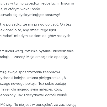
ć czy w tym przypadku niedosłuch i Trisomia
ata, w którym wokół osób
 utrwala się dyskryminujące postawy!
st w porządku, że ma prawo go czuć. On też
ek dbać o to, aby dzieci tego lęku
 wkładać” młodym ludziom do głów naszych
 z ruchu warg, rozumie pytania i niewerbalnie
pakaja – zasnął. Moje emocje nie opadają,
kazuję swoje spostrzeżenia zespołowi
ychodzi kolejna zmiana pielęgniarska. „A
naszego nowego pokoju. Też sobie zadaję
mnie i dla mojego syna najlepiej. Ktoś,
dosobniony. Tak zdecydowali dorośli wokół.
 Mówię: „To nie jest w porządku”, że zachowują