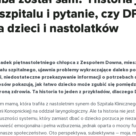
szpitalu i pytanie, czy 
a dzieci i nastolatków
adek piętnastoletniego chłopca z Zespołem Downa, miesz
ału szpitalnego, ujawnia problemy wykraczające daleko po
i, niedostateczne przekazywanie informacji o potrzebach 
esów pokazują, jak łatwo dziecko może zgubić się pomię
roną zdrowia. Ta historia to jeden z przykładów, dlaczego 
 mamą, która trafiła z nastoletnim synem do Szpitala Kliniczneg
rii Konopnickiej) na oddział laryngologiczny. Ale ta historia nie je
duszności systemu, który zamiast dbać o dziecko porzuca je nie
wieść emocjonalna i pełna wzburzenia, jednak oparta o mocny fun
 o nasze społeczeństwo. Oto perspektywa, subiektywna – moja, ma