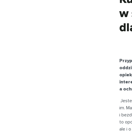
w 
dl
Przyp
oddzi
opiek
inter
a och
Jestem
im. Ma
i bez
to opo
ale i