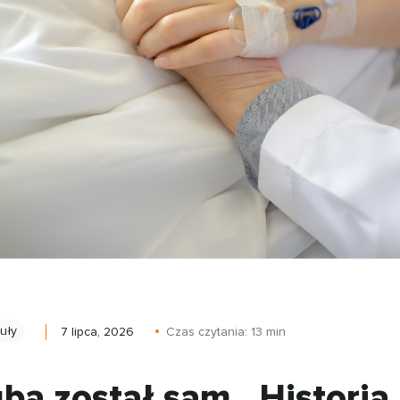
kuły
7 lipca, 2026
Czas czytania:
13
min
ba został sam. Historia