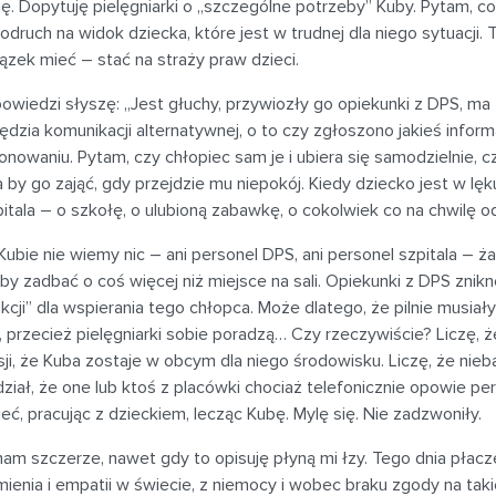
ię. Dopytuję pielęgniarki o „szczególne potrzeby” Kuby. Pytam, co
 odruch na widok dziecka, które jest w trudnej dla niego sytuacji. 
zek mieć – stać na straży praw dzieci.
wiedzi słyszę: „Jest głuchy, przywiozły go opiekunki z DPS, ma 
ędzia komunikacji alternatywnej, o to czy zgłoszono jakieś info
onowaniu. Pytam, czy chłopiec sam je i ubiera się samodzielnie, cz
by go zająć, gdy przejdzie mu niepokój. Kiedy dziecko jest w lęk
itala – o szkołę, o ulubioną zabawkę, o cokolwiek co na chwilę ode
Kubie nie wiemy nic – ani personel DPS, ani personel szpitala – 
 by zadbać o coś więcej niż miejsce na sali. Opiekunki z DPS znikn
ukcji” dla wspierania tego chłopca. Może dlatego, że pilnie musi
 przecież pielęgniarki sobie poradzą… Czy rzeczywiście? Liczę, ż
ksji, że Kuba zostaje w obcym dla niego środowisku. Liczę, że n
ział, że one lub ktoś z placówki chociaż telefonicznie opowie pe
eć, pracując z dzieckiem, lecząc Kubę. Mylę się. Nie zadzwoniły.
am szczerze, nawet gdy to opisuję płyną mi łzy. Tego dnia płaczę
ienia i empatii w świecie, z niemocy i wobec braku zgody na takie