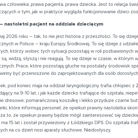
wa człowieka, prawa pacjenta, prawa dziecka. Jest to relacja świad
czących o tym, jak w praktyce wygląda funkcjonowanie dzieci zo
– nastoletni pacjent na oddziale dziecięcym
aj 2026 roku – tak, to nie jest historia z przeszłości. To się dziej
nych w Polsce – kraju Europy Środkowej. To się dzieje z udziałem
łych, którzy wobec tych sytuacji pozostają w roli pozbawionych 
 są, widzą, słyszą i nie reagują. To się dzieje w czasie, w którym
znych. Prace, które pozostają głuche na postulaty środowisk spe
owinny być przenoszone do zaprojektowanych dla osób dorosły
ek, pod koniec maja na oddział laryngologiczny trafia chłopiec
ający na 9-10 lat, i jak każde dziecko trafiające do szpitala, niep
ie dresowe, pomarańczową koszulkę i lekko przyduże czarne but
nki, które informują personel, że opiekun prawny nastolatka skon
a to, że opiekun prawny będzie mógł zainteresować się dzieckie
 ma 15 lat i został przywieziony z Łódzkiego DPS. Do szpitala tra
ych na co dzień nosi aparaty słuchowe. Niedosłyszy.