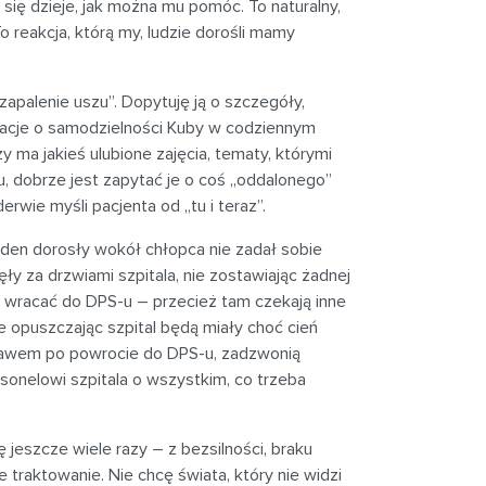
 się dzieje, jak można mu pomóc. To naturalny,
To reakcja, którą my, ludzie dorośli mamy
zapalenie uszu”. Dopytuję ją o szczegóły,
rmacje o samodzielności Kuby w codziennym
y ma jakieś ulubione zajęcia, tematy, którymi
u, dobrze jest zapytać je o coś „oddalonego”
rwie myśli pacjenta od „tu i teraz”.
żaden dorosły wokół chłopca nie zadał sobie
ęły za drzwiami szpitala, nie zostawiając żadnej
ały wracać do DPS-u – przecież tam czekają inne
e opuszczając szpital będą miały choć cień
iebawem po powrocie do DPS-u, zadzwonią
rsonelowi szpitala o wszystkim, co trzeba
 jeszcze wiele razy – z bezsilności, braku
 traktowanie. Nie chcę świata, który nie widzi