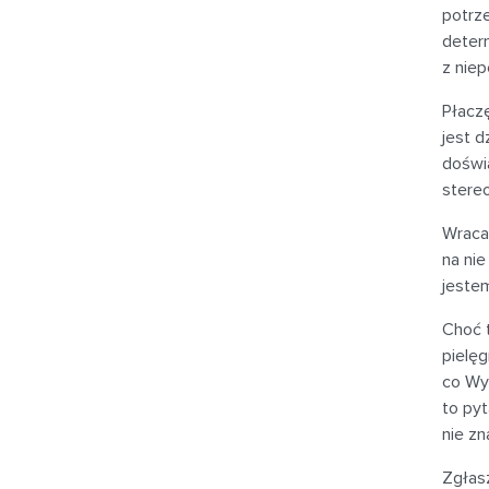
potrz
determ
z niep
Płacz
jest d
doświ
stere
Wracam
na nie
jestem
Choć t
pielęg
co Wy 
to pyt
nie zn
Zgłasz