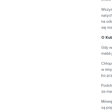
Wszyst
natych
na odd
się m
O Kub
Gdy w
mebli
Chłop
w inny
bo prz
Podch
że ma 
Mówię
są pop