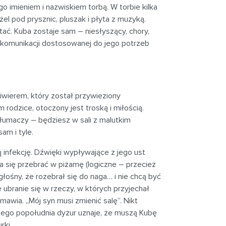
go imieniem i nazwiskiem torbą. W torbie kilka
żel pod prysznic, pluszak i płyta z muzyką.
ać. Kuba zostaje sam – niesłyszący, chory,
komunikacji dostosowanej do jego potrzeb
wierem, który został przywieziony
rodzice, otoczony jest troską i miłością.
tłumaczy – będziesz w sali z malutkim
am i tyle.
 infekcję. Dźwięki wypływające z jego ust
 się przebrać w piżamę (logiczne – przecież
t głośny, że rozebrał się do naga… i nie chcą być
e ubranie się w rzeczy, w których przyjechał
awia. „Mój syn musi zmienić salę”. Nikt
y tego popołudnia dyżur uznaje, że muszą Kubę
rki.