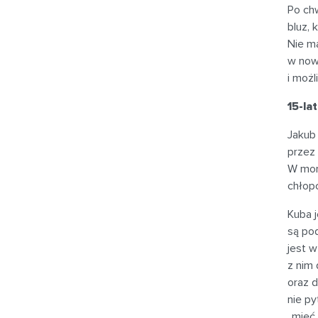
Po chw
bluz, 
Nie ma
w now
i możl
15-la
Jakub
przez 
W mome
chłopc
Kuba j
są po
jest w
z nim 
oraz d
nie py
„mieć 