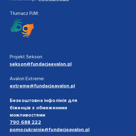
Tłumacz PJM:
Projekt Sekson:
sekson@fundacjaavalon.pl
Avalon Extreme:
extreme@fundacjaavalon.pl
Безкоштовна інфолінія для
біженців з обмеженими
можливостями
790 688 222
pomocukrainie@fundacjaavalon.pl