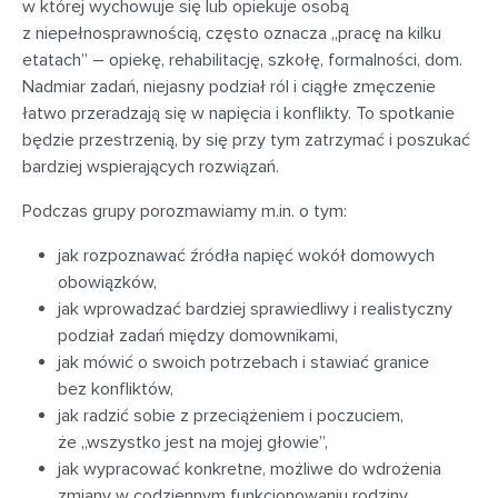
w której wychowuje się lub opiekuje osobą
z niepełnosprawnością, często oznacza „pracę na kilku
etatach” – opiekę, rehabilitację, szkołę, formalności, dom.
Nadmiar zadań, niejasny podział ról i ciągłe zmęczenie
łatwo przeradzają się w napięcia i konflikty. To spotkanie
będzie przestrzenią, by się przy tym zatrzymać i poszukać
bardziej wspierających rozwiązań.
Podczas grupy porozmawiamy m.in. o tym:
jak rozpoznawać źródła napięć wokół domowych
obowiązków,
jak wprowadzać bardziej sprawiedliwy i realistyczny
podział zadań między domownikami,
jak mówić o swoich potrzebach i stawiać granice
bez konfliktów,
jak radzić sobie z przeciążeniem i poczuciem,
że „wszystko jest na mojej głowie”,
jak wypracować konkretne, możliwe do wdrożenia
zmiany w codziennym funkcjonowaniu rodziny.