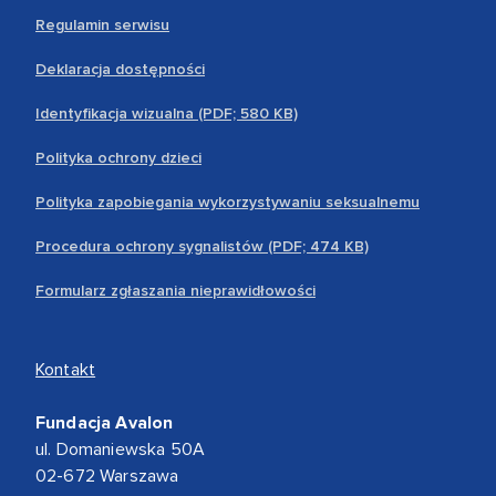
Regulamin serwisu
Deklaracja dostępności
Identyfikacja wizualna (PDF; 580 KB)
Polityka ochrony dzieci
Polityka zapobiegania wykorzystywaniu seksualnemu
Procedura ochrony sygnalistów (PDF; 474 KB)
Formularz zgłaszania nieprawidłowości
Kontakt
Fundacja Avalon
ul. Domaniewska 50A
02-672 Warszawa