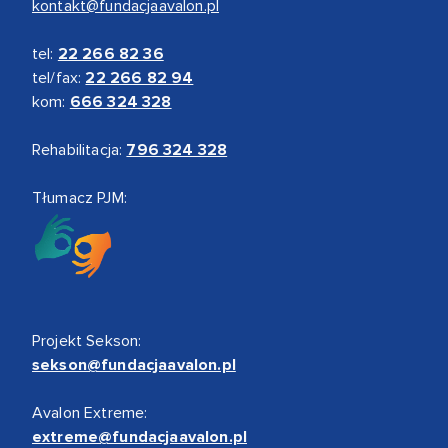
kontakt@fundacjaavalon.pl
tel:
22 266 82 36
tel/fax:
22 266 82 94
kom:
666 324 328
Rehabilitacja:
796 324 328
Tłumacz PJM:
Projekt Sekson:
sekson@fundacjaavalon.pl
Avalon Extreme:
extreme@fundacjaavalon.pl