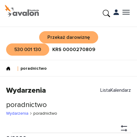
Przekaż darowiznę
530 001 130
KRS 0000270809
poradnictwo
Wydarzenia
Lista
Kalendarz
poradnictwo
Wydarzenia
poradnictwo
Nawi
Show
Wido
Wydarzenia
Wyd