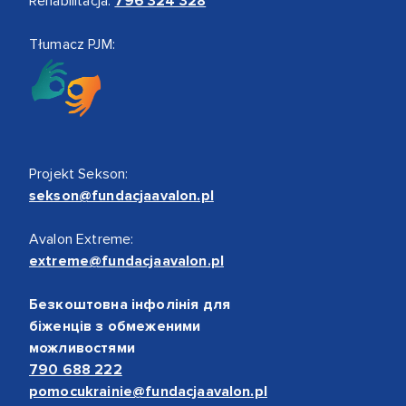
Rehabilitacja:
796 324 328
Tłumacz PJM:
Projekt Sekson:
sekson@fundacjaavalon.pl
Avalon Extreme:
extreme@fundacjaavalon.pl
Безкоштовна інфолінія для
біженців з обмеженими
можливостями
790 688 222
pomocukrainie@fundacjaavalon.pl