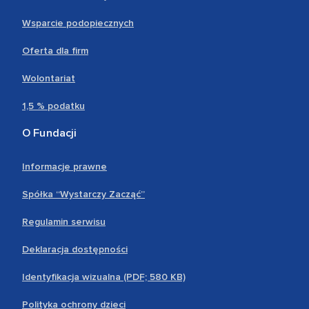
Wsparcie podopiecznych
Oferta dla firm
Wolontariat
1,5 % podatku
O Fundacji
Informacje prawne
Spółka “Wystarczy Zacząć”
Regulamin serwisu
Deklaracja dostępności
Identyfikacja wizualna (PDF; 580 KB)
Polityka ochrony dzieci