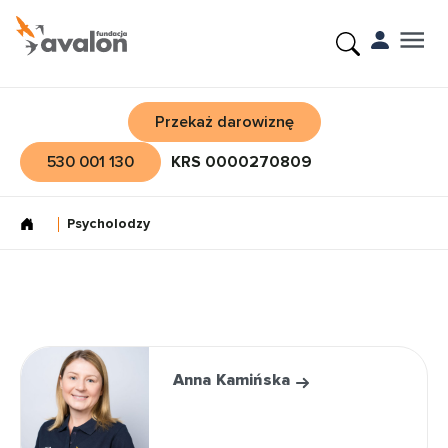
Przekaż darowiznę
530 001 130
KRS 0000270809
Psycholodzy
Anna Kamińska