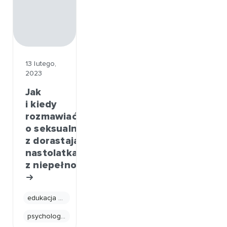
13 lutego,
2023
Jak
i kiedy
rozmawiać
o seksualności
z dorastającymi
nastolatkami
z niepełnosprawnościami.
edukacja seksualna
psychologia