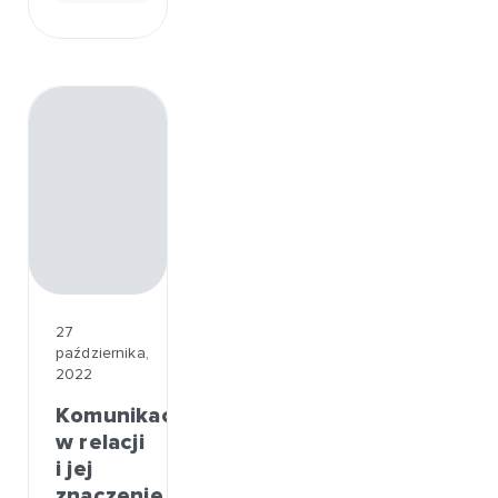
27
października,
2022
Komunikacja
w relacji
i jej
znaczenie