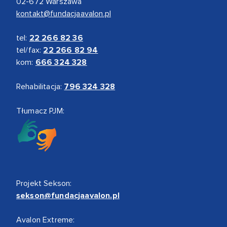
02-672 Warszawa
kontakt@fundacjaavalon.pl
tel:
22 266 82 36
tel/fax:
22 266 82 94
kom:
666 324 328
Rehabilitacja:
796 324 328
Tłumacz PJM:
Projekt Sekson:
sekson@fundacjaavalon.pl
Avalon Extreme: