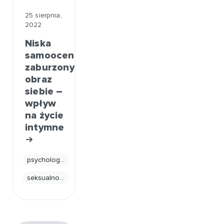
25 sierpnia,
2022
Niska
samoocena,
zaburzony
obraz
siebie –
wpływ
na życie
intymne
psychologia
seksualność