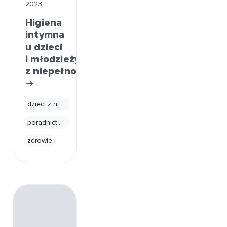
2023
Higiena
intymna
u dzieci
i młodzieży
z niepełnosprawnościami
dzieci z niepełnosprawnościami
poradnictwo
zdrowie