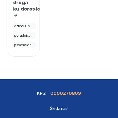
droga
ku dorosłości
dzieci z niepełnosprawnościami
poradnictwo
psychologia
KRS:
0000270809
Śledź nas!