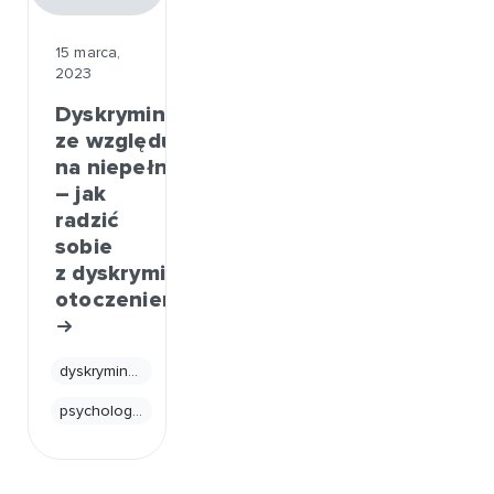
15 marca,
2023
Dyskryminacja
ze względu
na niepełnosprawność
– jak
radzić
sobie
z dyskryminującym
otoczeniem?
dyskryminacja
psychologia