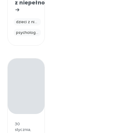
z niepełnosprawnością
dzieci z niepełnosprawnościami
psychologia
30
stycznia,