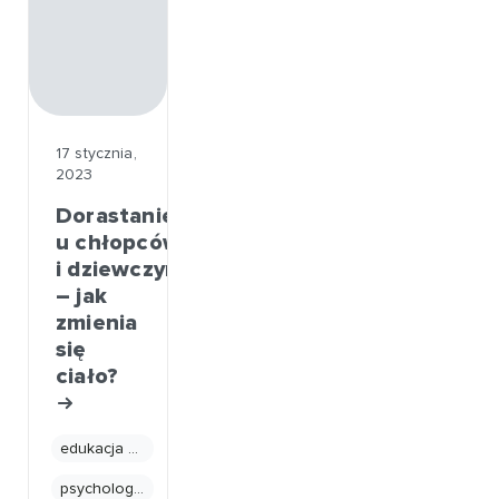
17 stycznia,
2023
Dorastanie
u chłopców
i dziewczynek
– jak
zmienia
się
ciało?
edukacja seksualna
psychologia