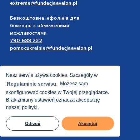
extreme@fundacjaavalon.pl
Безкоштовна інфолінія для
біженців з обмеженими
можливостями
790 688 222
pomocukrainie@fundacjaavalon.pl
Bezpieczne płatności
Nasz serwis używa cookies. Szczegóły w
Regulaminie serwisu.
Możesz sam
skonfigurować cookies w Twojej przeglądarce.
Brak zmiany ustawień oznacza akceptację
naszej polityki.
Odrzuć
Akceptuj
© 2012 - 2026 Fundacja Avalon