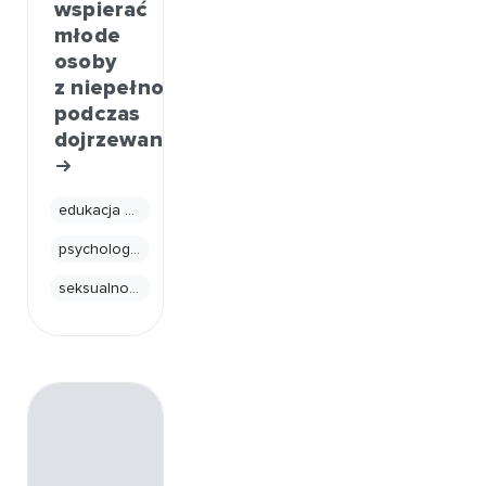
wspierać
młode
osoby
z niepełnosprawnościami
podczas
dojrzewania?
edukacja seksualna
psychologia
seksualność