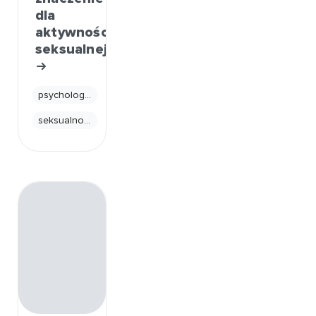
dla
aktywności
seksualnej
psychologia
seksualność