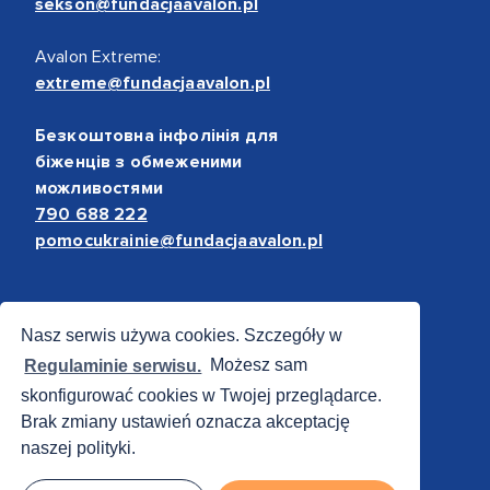
sekson@fundacjaavalon.pl
Avalon Extreme:
extreme@fundacjaavalon.pl
Безкоштовна інфолінія для
біженців з обмеженими
можливостями
790 688 222
pomocukrainie@fundacjaavalon.pl
Bezpieczne płatności
Nasz serwis używa cookies. Szczegóły w
Regulaminie serwisu.
Możesz sam
skonfigurować cookies w Twojej przeglądarce.
Brak zmiany ustawień oznacza akceptację
naszej polityki.