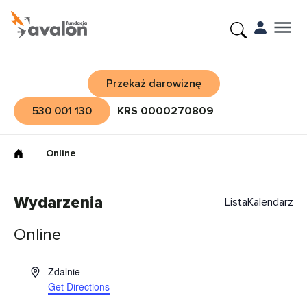
Przekaż darowiznę
530 001 130
KRS 0000270809
Online
Wydarzenia
Lista
Kalendarz
Online
Adres
Zdalnie
Get Directions