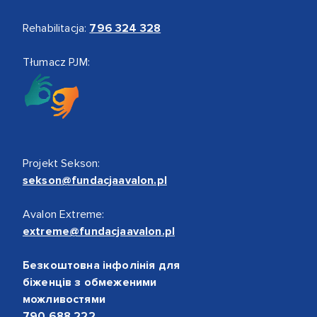
Rehabilitacja:
796 324 328
Tłumacz PJM:
Projekt Sekson:
sekson@fundacjaavalon.pl
Avalon Extreme:
extreme@fundacjaavalon.pl
Безкоштовна інфолінія для
біженців з обмеженими
можливостями
790 688 222