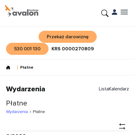
Przekaż darowiznę
530 001 130
KRS 0000270809
Płatne
Wydarzenia
Lista
Kalendarz
Płatne
Wydarzenia
Płatne
Nawi
Show
Wido
Wydarzenia
Wyd