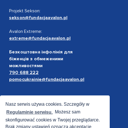
Projekt Sekson:
sekson@fundacjaavalon.pl
Avalon Extreme:
extreme@fundacjaavalon.pl
Безкоштовна інфолінія для
біженців з обмеженими
можливостями
790 688 222
pomocukrainie@fundacjaavalon.pl
Bezpieczne płatności
Nasz serwis używa cookies. Szczegóły w
Regulaminie serwisu.
Możesz sam
skonfigurować cookies w Twojej przeglądarce.
Brak zmiany ustawień oznacza akceptację