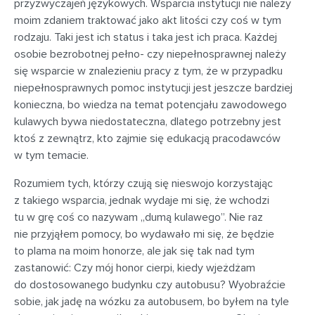
przyzwyczajeń językowych. Wsparcia instytucji nie należy
moim zdaniem traktować jako akt litości czy coś w tym
rodzaju. Taki jest ich status i taka jest ich praca. Każdej
osobie bezrobotnej pełno- czy niepełnosprawnej należy
się wsparcie w znalezieniu pracy z tym, że w przypadku
niepełnosprawnych pomoc instytucji jest jeszcze bardziej
konieczna, bo wiedza na temat potencjału zawodowego
kulawych bywa niedostateczna, dlatego potrzebny jest
ktoś z zewnątrz, kto zajmie się edukacją pracodawców
w tym temacie.
Rozumiem tych, którzy czują się nieswojo korzystając
z takiego wsparcia, jednak wydaje mi się, że wchodzi
tu w grę coś co nazywam „dumą kulawego”. Nie raz
nie przyjąłem pomocy, bo wydawało mi się, że będzie
to plama na moim honorze, ale jak się tak nad tym
zastanowić: Czy mój honor cierpi, kiedy wjeżdżam
do dostosowanego budynku czy autobusu? Wyobraźcie
sobie, jak jadę na wózku za autobusem, bo byłem na tyle