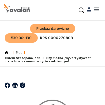
Przekaż darowiznę
530 001 130
KRS 0000270809
Blog
Okiem Szczepana, odc. 5: Czy można „wykorzystywać”
niepełnosprawność w życiu codziennym?