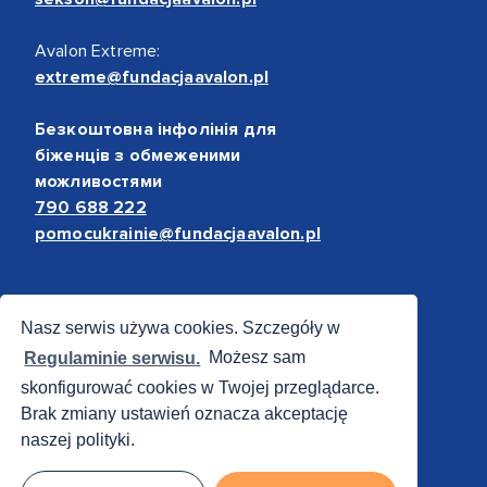
Avalon Extreme:
extreme@fundacjaavalon.pl
Безкоштовна інфолінія для
біженців з обмеженими
можливостями
790 688 222
pomocukrainie@fundacjaavalon.pl
Bezpieczne płatności
Nasz serwis używa cookies. Szczegóły w
Regulaminie serwisu.
Możesz sam
skonfigurować cookies w Twojej przeglądarce.
Brak zmiany ustawień oznacza akceptację
naszej polityki.