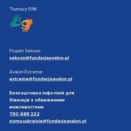
Tłumacz PJM:
Projekt Sekson:
sekson@fundacjaavalon.pl
Avalon Extreme:
extreme@fundacjaavalon.pl
Безкоштовна інфолінія для
біженців з обмеженими
можливостями
790 688 222
pomocukrainie@fundacjaavalon.pl