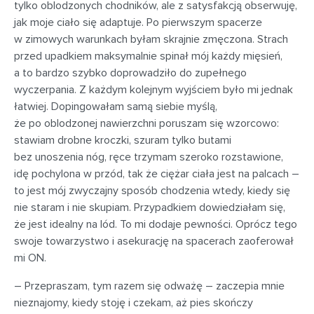
tylko oblodzonych chodników, ale z satysfakcją obserwuję,
jak moje ciało się adaptuje. Po pierwszym spacerze
w zimowych warunkach byłam skrajnie zmęczona. Strach
przed upadkiem maksymalnie spinał mój każdy mięsień,
a to bardzo szybko doprowadziło do zupełnego
wyczerpania. Z każdym kolejnym wyjściem było mi jednak
łatwiej. Dopingowałam samą siebie myślą,
że po oblodzonej nawierzchni poruszam się wzorcowo:
stawiam drobne kroczki, szuram tylko butami
bez unoszenia nóg, ręce trzymam szeroko rozstawione,
idę pochylona w przód, tak że ciężar ciała jest na palcach –
to jest mój zwyczajny sposób chodzenia wtedy, kiedy się
nie staram i nie skupiam. Przypadkiem dowiedziałam się,
że jest idealny na lód. To mi dodaje pewności. Oprócz tego
swoje towarzystwo i asekurację na spacerach zaoferował
mi ON.
– Przepraszam, tym razem się odważę – zaczepia mnie
nieznajomy, kiedy stoję i czekam, aż pies skończy