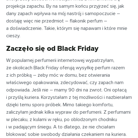
projekcja zapachu. By na samym końcu przyjrzeć się, jak
dany zapach wpływa na mój nastrój i samopoczucie –
dostaję więc nie przedmiot – flakonik perfum –
a doświadczenie. Takie, którym się napawam i które mnie
cieszy.
Zaczęło się od Black Friday
W popularnej perfumerii internetowej wypatrzyłam,
że okolicach Black Friday oferują wysyłkę perfum razem
z ich próbką – żeby móc w domu, bez otwierania
właściwego opakowania, zdecydować, czy zapach nam
odpowiada. Jeśli nie – mamy 90 dni na zwrot. Oni opłacą
i przyślą kuriera. Korzystałam z tej możliwości i nazbierałam
dzięki temu sporo próbek. Mimo takiego komfortu,
zaliczyłam jednak kilka wypraw do perfumerii. Z perfumami
w plecaku, z kulami w ręku, po oblodzonym chodniku
i w padającym śniegu. A to dlatego, że nie chciałam
blokować sobie swobody działania czekaniem na kuriera.