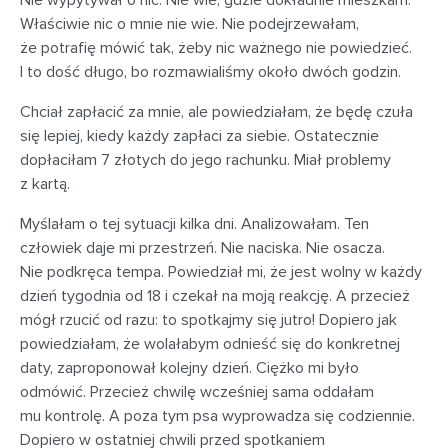
Nie wypytywał o nic. Nie wie, gdzie dokładnie mieszkam.
Właściwie nic o mnie nie wie. Nie podejrzewałam,
że potrafię mówić tak, żeby nic ważnego nie powiedzieć.
I to dość długo, bo rozmawialiśmy około dwóch godzin.
Chciał zapłacić za mnie, ale powiedziałam, że będę czuła
się lepiej, kiedy każdy zapłaci za siebie. Ostatecznie
dopłaciłam 7 złotych do jego rachunku. Miał problemy
z kartą.
Myślałam o tej sytuacji kilka dni. Analizowałam. Ten
człowiek daje mi przestrzeń. Nie naciska. Nie osacza.
Nie podkręca tempa. Powiedział mi, że jest wolny w każdy
dzień tygodnia od 18 i czekał na moją reakcję. A przecież
mógł rzucić od razu: to spotkajmy się jutro! Dopiero jak
powiedziałam, że wolałabym odnieść się do konkretnej
daty, zaproponował kolejny dzień. Ciężko mi było
odmówić. Przecież chwilę wcześniej sama oddałam
mu kontrolę. A poza tym psa wyprowadza się codziennie.
Dopiero w ostatniej chwili przed spotkaniem