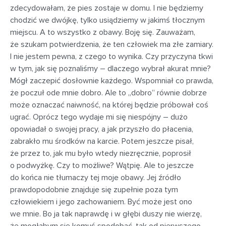
zdecydowałam, że pies zostaje w domu. I nie będziemy
chodzić we dwójkę, tylko usiądziemy w jakimś tłocznym
miejscu. A to wszystko z obawy. Boję się. Zauważam,
że szukam potwierdzenia, że ten człowiek ma złe zamiary.
I nie jestem pewna, z czego to wynika. Czy przyczyna tkwi
w tym, jak się poznaliśmy – dlaczego wybrał akurat mnie?
Mógł zaczepić dosłownie każdego. Wspomniał co prawda,
że poczuł ode mnie dobro. Ale to „dobro” równie dobrze
może oznaczać naiwność, na której będzie próbował coś
ugrać. Oprócz tego wydaje mi się niespójny – dużo
opowiadał o swojej pracy, a jak przyszło do płacenia,
zabrakło mu środków na karcie. Potem jeszcze pisał,
że przez to, jak mu było wtedy niezręcznie, poprosił
o podwyżkę. Czy to możliwe? Wątpię. Ale to jeszcze
do końca nie tłumaczy tej moje obawy. Jej źródło
prawdopodobnie znajduje się zupełnie poza tym
człowiekiem i jego zachowaniem. Być może jest ono
we mnie. Bo ja tak naprawdę i w głębi duszy nie wierzę,