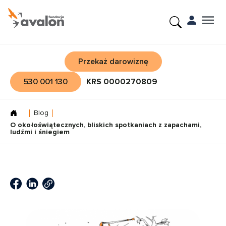
Przekaż darowiznę
530 001 130
KRS 0000270809
Blog
O okołoświątecznych, bliskich spotkaniach z zapachami,
ludźmi i śniegiem