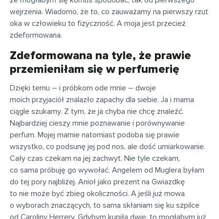
że mogłabym się komuś spodobać, tak od pierwszego
wejrzenia. Wiadomo, że to, co zauważamy na pierwszy rzut
oka w człowieku to fizyczność. A moja jest przecież
zdeformowana.
Zdeformowana na tyle, że prawie
przemieniłam się w perfumerię
Dzięki temu – i próbkom ode mnie – dwoje
moich przyjaciół znalazło zapachy dla siebie. Ja i mama
ciągle szukamy. Z tym, że ja chyba nie chcę znaleźć.
Najbardziej cieszy mnie poznawanie i porównywanie
perfum. Mojej mamie natomiast podoba się prawie
wszystko, co podsunę jej pod nos, ale dość umiarkowanie.
Cały czas czekam na jej zachwyt. Nie tyle czekam,
co sama próbuję go wywołać. Angelem od Muglera byłam
do tej pory najbliżej. Anioł jako prezent na Gwiazdkę
to nie może być zbieg okoliczności. A jeśli już mowa
o wyborach znaczących, to sama skłaniam się ku szpilce
od Caroliny Herrery. Gdybym kupiła dwie, to mogłabym już