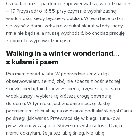
Czekałam raz – pan kurier zapowiedział się w godzinach 9
– 17. Przyszedł o 16.55, przy czym nie wysłał żadnej
wiadomości, kiedy będzie w pobliżu. W rezultacie bałam
się wyjść z domu, żeby nie zapukał akurat wtedy, kiedy
mnie nie będzie, a muszę wychodzić, bo chociaż pracuję
z domu, to wyprowadzam psa.
Walking in a winter wonderland…
z kulami i psem
Psa mam ponad 4 lata. W poprzednie zimy z ulgą
obserwowałam, że mój zbój nie zbacza z odśnieżonej
ścieżki, niechętnie brodzi w śniegu, trzęsie się na sam
widok zaspy i wybiera tę krótszą drogę powrotną
do domu. W tym roku jest zupełnie inaczej. Jakby
podmienili mi chihuahuę na owczarka podhalańskiego! Gania
po śniegu jak wariat. Przewraca się w biegu, turla, łowi
pyszczkiem w zaspach. Słowem, czysta radość. Dzięki
niemu odkryłam, że ja też lubię śnieg. Nie lubię