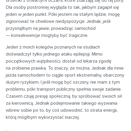
drzemki z otwartymi oczami, które zdarzają się do tej pory.
Dla osoby postronnej wygląda to tak, jakbym zagapił się
jeden w jeden punkt. Póki jestem na stałym lądzie, mogę
zignorować te chwilowe niedyspozycje. Jednak, jeśli
przysnąłbym na jawie, prowadząc samochód
— konsekwencje mogłyby być tragiczne.
Jeden z moich kolegów poznanych na studiach
doświadczył tylko jednego ataku epilepsji. Mimo
początkowych wątpliwości, dostał od lekarza zgodę
na zrobienie prawka. To znaczy, że można. Jednak dla mnie
jazda samochodem to ciągle sport ekstremalny, obarczony
dużym ryzykiem. I jeśli mogę być szczery, nie mam z tym
problemu, póki transport publiczny spełnia swoje zadanie.
Czasem czuję presję społeczną, by spróbować swoich sił
za kierownicą. Jednak podejmowanie takiego wyzwania
wbrew sobie po to, by coś udowodnić, to strata energii,
którą mógłbym wykorzystać inaczej.