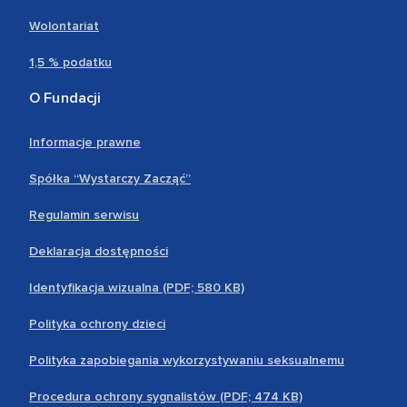
Wolontariat
1,5 % podatku
O Fundacji
Informacje prawne
Spółka “Wystarczy Zacząć”
Regulamin serwisu
Deklaracja dostępności
Identyfikacja wizualna (PDF; 580 KB)
Polityka ochrony dzieci
Polityka zapobiegania wykorzystywaniu seksualnemu
Procedura ochrony sygnalistów (PDF; 474 KB)