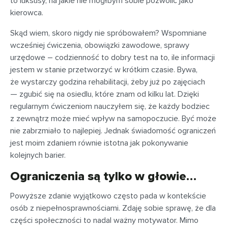
to luksusy, na jakie nie mógłbym sobie pozwolić jako
kierowca.
Skąd wiem, skoro nigdy nie spróbowałem? Wspomniane
wcześniej ćwiczenia, obowiązki zawodowe, sprawy
urzędowe – codzienność to dobry test na to, ile informacji
jestem w stanie przetworzyć w krótkim czasie. Bywa,
że wystarczy godzina rehabilitacji, żeby już po zajęciach
— zgubić się na osiedlu, które znam od kilku lat. Dzięki
regularnym ćwiczeniom nauczyłem się, że każdy bodziec
z zewnątrz może mieć wpływ na samopoczucie. Być może
nie zabrzmiało to najlepiej. Jednak świadomość ograniczeń
jest moim zdaniem równie istotna jak pokonywanie
kolejnych barier.
Ograniczenia są tylko w głowie…
Powyższe zdanie wyjątkowo często pada w kontekście
osób z niepełnosprawnościami. Zdaję sobie sprawę, że dla
części społeczności to nadal ważny motywator. Mimo