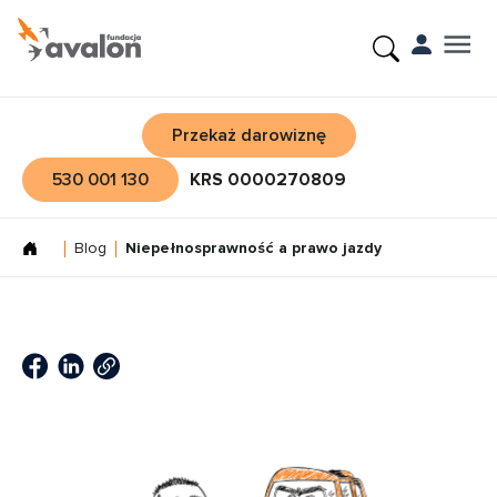
Przekaż darowiznę
530 001 130
KRS 0000270809
Blog
Niepełnosprawność a prawo jazdy