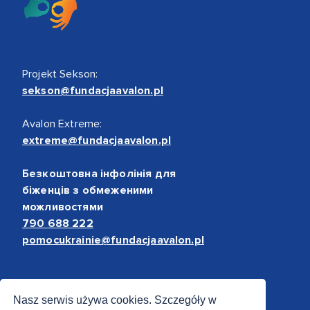
Projekt Sekson:
sekson@fundacjaavalon.pl
Avalon Extreme:
extreme@fundacjaavalon.pl
Безкоштовна інфолінія для
біженців з обмеженими
можливостями
790 688 222
pomocukrainie@fundacjaavalon.pl
Bezpieczne płatności
Nasz serwis używa cookies. Szczegóły w