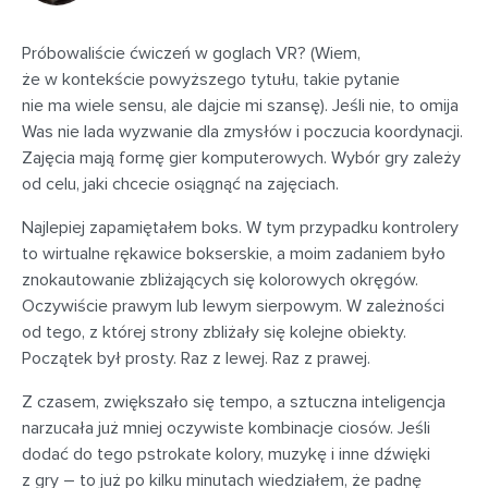
Próbowaliście ćwiczeń w goglach VR? (Wiem,
że w kontekście powyższego tytułu, takie pytanie
nie ma wiele sensu, ale dajcie mi szansę). Jeśli nie, to omija
Was nie lada wyzwanie dla zmysłów i poczucia koordynacji.
Zajęcia mają formę gier komputerowych. Wybór gry zależy
od celu, jaki chcecie osiągnąć na zajęciach.
Najlepiej zapamiętałem boks. W tym przypadku kontrolery
to wirtualne rękawice bokserskie, a moim zadaniem było
znokautowanie zbliżających się kolorowych okręgów.
Oczywiście prawym lub lewym sierpowym. W zależności
od tego, z której strony zbliżały się kolejne obiekty.
Początek był prosty. Raz z lewej. Raz z prawej.
Z czasem, zwiększało się tempo, a sztuczna inteligencja
narzucała już mniej oczywiste kombinacje ciosów. Jeśli
dodać do tego pstrokate kolory, muzykę i inne dźwięki
z gry – to już po kilku minutach wiedziałem, że padnę