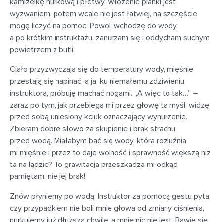
kamizelkę nurkową i płetwy. Włożenie pianki jest
wyzwaniem, potem wcale nie jest łatwiej, na szczęście
mogę liczyć na pomoc. Powoli wchodzę do wody,
a po krótkim instruktażu, zanurzam się i oddycham suchym
powietrzem z butli.
Ciało przyzwyczaja się do temperatury wody, mięśnie
przestają się napinać, a ja, ku niemałemu zdziwieniu
instruktora, próbuję machać nogami. „A więc to tak…” –
zaraz po tym, jak przebiega mi przez głowę ta myśl, widzę
przed sobą uniesiony kciuk oznaczający wynurzenie.
Zbieram dobre słowo za skupienie i brak strachu
przed wodą. Miałabym bać się wody, która rozluźnia
mi mięśnie i przez to daje wolność i sprawność większą niż
ta na lądzie? To grawitacja przeszkadza mi odkąd
pamiętam, nie jej brak!
Znów płyniemy po wodą. Instruktor za pomocą gestu pyta,
czy przypadkiem nie boli mnie głowa od zmiany ciśnienia,
nurkujemy już dłuższą chwilę, a mnie nic nie jest. Bawię się