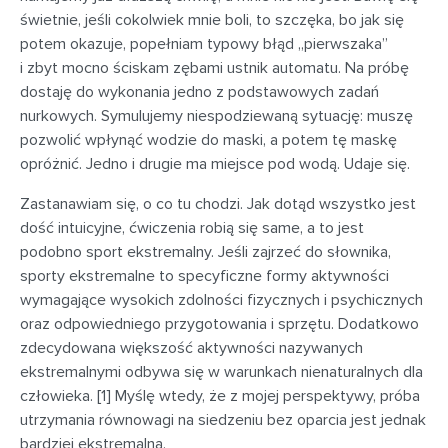
świetnie, jeśli cokolwiek mnie boli, to szczęka, bo jak się
potem okazuje, popełniam typowy błąd „pierwszaka”
i zbyt mocno ściskam zębami ustnik automatu. Na próbę
dostaję do wykonania jedno z podstawowych zadań
nurkowych. Symulujemy niespodziewaną sytuację: muszę
pozwolić wpłynąć wodzie do maski, a potem tę maskę
opróżnić. Jedno i drugie ma miejsce pod wodą. Udaje się.
Zastanawiam się, o co tu chodzi. Jak dotąd wszystko jest
dość intuicyjne, ćwiczenia robią się same, a to jest
podobno sport ekstremalny. Jeśli zajrzeć do słownika,
sporty ekstremalne to specyficzne formy aktywności
wymagające wysokich zdolności fizycznych i psychicznych
oraz odpowiedniego przygotowania i sprzętu. Dodatkowo
zdecydowana większość aktywności nazywanych
ekstremalnymi odbywa się w warunkach nienaturalnych dla
człowieka. [1] Myślę wtedy, że z mojej perspektywy, próba
utrzymania równowagi na siedzeniu bez oparcia jest jednak
bardziej ekstremalna.