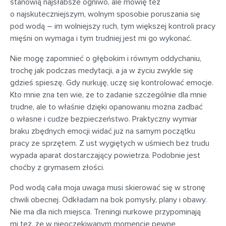
stanowią najsłabsze ogniwo, ale mówię też
o najskuteczniejszym, wolnym sposobie poruszania się
pod wodą – im wolniejszy ruch, tym większej kontroli pracy
mięśni on wymaga i tym trudniej jest mi go wykonać.
Nie mogę zapomnieć o głębokim i równym oddychaniu,
trochę jak podczas medytacji, a ja w życiu zwykle się
gdzieś spieszę. Gdy nurkuję, uczę się kontrolować emocje.
Kto mnie zna ten wie, że to zadanie szczególnie dla mnie
trudne, ale to właśnie dzięki opanowaniu można zadbać
o własne i cudze bezpieczeństwo. Praktyczny wymiar
braku zbędnych emocji widać już na samym początku
pracy ze sprzętem. Z ust wygiętych w uśmiech bez trudu
wypada aparat dostarczający powietrza. Podobnie jest
choćby z grymasem złości.
Pod wodą cała moja uwaga musi skierować się w stronę
chwili obecnej. Odkładam na bok pomysły, plany i obawy.
Nie ma dla nich miejsca. Treningi nurkowe przypominają
mi też, że w nieoczekiwanym momencie pewne