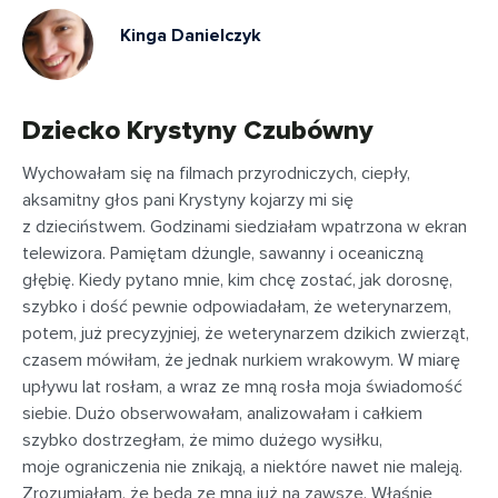
Kinga Danielczyk
Dziecko Krystyny Czubówny
Wychowałam się na filmach przyrodniczych, ciepły,
aksamitny głos pani Krystyny kojarzy mi się
z dzieciństwem. Godzinami siedziałam wpatrzona w ekran
telewizora. Pamiętam dżungle, sawanny i oceaniczną
głębię. Kiedy pytano mnie, kim chcę zostać, jak dorosnę,
szybko i dość pewnie odpowiadałam, że weterynarzem,
potem, już precyzyjniej, że weterynarzem dzikich zwierząt,
czasem mówiłam, że jednak nurkiem wrakowym. W miarę
upływu lat rosłam, a wraz ze mną rosła moja świadomość
siebie. Dużo obserwowałam, analizowałam i całkiem
szybko dostrzegłam, że mimo dużego wysiłku,
moje ograniczenia nie znikają, a niektóre nawet nie maleją.
Zrozumiałam, że będą ze mną już na zawsze. Właśnie