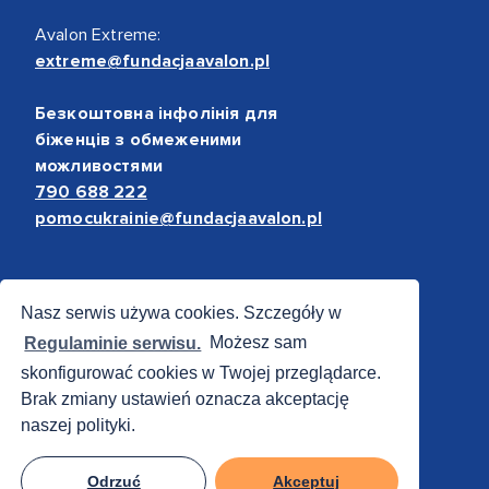
Avalon Extreme:
extreme@fundacjaavalon.pl
Безкоштовна інфолінія для
біженців з обмеженими
можливостями
790 688 222
pomocukrainie@fundacjaavalon.pl
Bezpieczne płatności
Nasz serwis używa cookies. Szczegóły w
Regulaminie serwisu.
Możesz sam
skonfigurować cookies w Twojej przeglądarce.
Brak zmiany ustawień oznacza akceptację
naszej polityki.
Odrzuć
Akceptuj
© 2012 - 2026 Fundacja Avalon