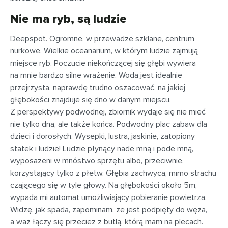
Nie ma ryb, są ludzie
Deepspot. Ogromne, w przewadze szklane, centrum
nurkowe. Wielkie oceanarium, w którym ludzie zajmują
miejsce ryb. Poczucie niekończącej się głębi wywiera
na mnie bardzo silne wrażenie. Woda jest idealnie
przejrzysta, naprawdę trudno oszacować, na jakiej
głębokości znajduje się dno w danym miejscu.
Z perspektywy podwodnej, zbiornik wydaje się nie mieć
nie tylko dna, ale także końca. Podwodny plac zabaw dla
dzieci i dorosłych. Wysepki, lustra, jaskinie, zatopiony
statek i ludzie! Ludzie płynący nade mną i pode mną,
wyposażeni w mnóstwo sprzętu albo, przeciwnie,
korzystający tylko z płetw. Głębia zachwyca, mimo strachu
czającego się w tyle głowy. Na głębokości około 5m,
wypada mi automat umożliwiający pobieranie powietrza.
Widzę, jak spada, zapominam, że jest podpięty do węża,
a waż łączy się przecież z butlą, którą mam na plecach.