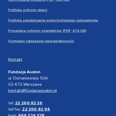
Polityka ochrony dzieci
Polityka zapobiegania wykorzystywaniu seksualnemu
Procedura ochrony sygnalistów (PDF; 474 KB)
Formularz zgłaszania nieprawidłowości
Kontakt
Fundacja Avalon
ul. Domaniewska 50A
02-672 Warszawa
kontakt@fundacjaavalon.pl
tel:
22 266 82 36
tel/fax:
22 266 82 94
kom:
666 324 328