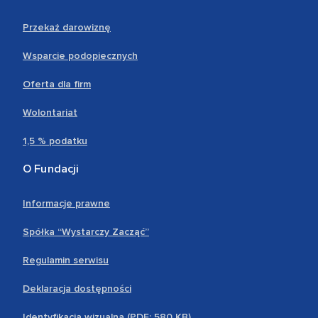
Przekaż darowiznę
Wsparcie podopiecznych
Oferta dla firm
Wolontariat
1,5 % podatku
O Fundacji
Informacje prawne
Spółka “Wystarczy Zacząć”
Regulamin serwisu
Deklaracja dostępności
Identyfikacja wizualna (PDF; 580 KB)