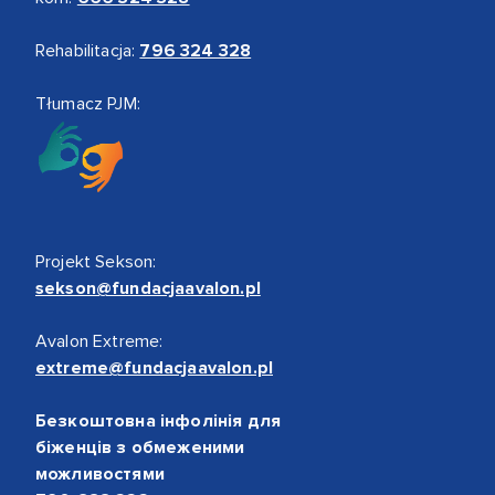
Rehabilitacja:
796 324 328
Tłumacz PJM:
Projekt Sekson:
sekson@fundacjaavalon.pl
Avalon Extreme:
extreme@fundacjaavalon.pl
Безкоштовна інфолінія для
біженців з обмеженими
можливостями