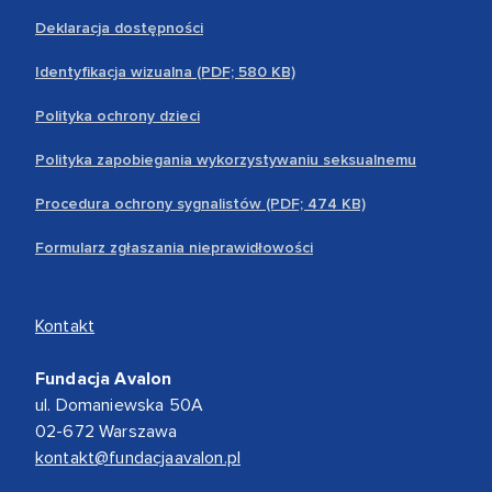
Deklaracja dostępności
Identyfikacja wizualna (PDF; 580 KB)
Polityka ochrony dzieci
Polityka zapobiegania wykorzystywaniu seksualnemu
Procedura ochrony sygnalistów (PDF; 474 KB)
Formularz zgłaszania nieprawidłowości
Kontakt
Fundacja Avalon
ul. Domaniewska 50A
02-672 Warszawa
kontakt@fundacjaavalon.pl