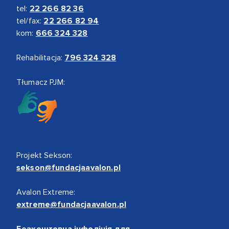
tel:
22 266 82 36
tel/fax:
22 266 82 94
kom:
666 324 328
Rehabilitacja:
796 324 328
Tłumacz PJM:
Projekt Sekson:
sekson@fundacjaavalon.pl
Avalon Extreme:
extreme@fundacjaavalon.pl
Безкоштовна інфолінія для