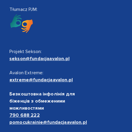
Tłumacz PJM:
Projekt Sekson:
sekson@fundacjaavalon.pl
Avalon Extreme:
extreme@fundacjaavalon.pl
Безкоштовна інфолінія для
біженців з обмеженими
можливостями
790 688 222
pomocukrainie@fundacjaavalon.pl