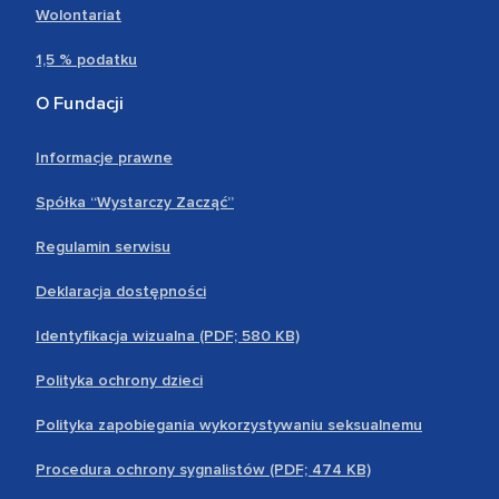
Wolontariat
1,5 % podatku
O Fundacji
Informacje prawne
Spółka “Wystarczy Zacząć”
Regulamin serwisu
Deklaracja dostępności
Identyfikacja wizualna (PDF; 580 KB)
Polityka ochrony dzieci
Polityka zapobiegania wykorzystywaniu seksualnemu
Procedura ochrony sygnalistów (PDF; 474 KB)