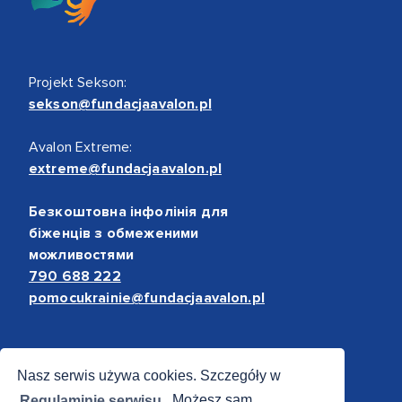
Projekt Sekson:
sekson@fundacjaavalon.pl
Avalon Extreme:
extreme@fundacjaavalon.pl
Безкоштовна інфолінія для
біженців з обмеженими
можливостями
790 688 222
pomocukrainie@fundacjaavalon.pl
Bezpieczne płatności
Nasz serwis używa cookies. Szczegóły w
Regulaminie serwisu.
Możesz sam