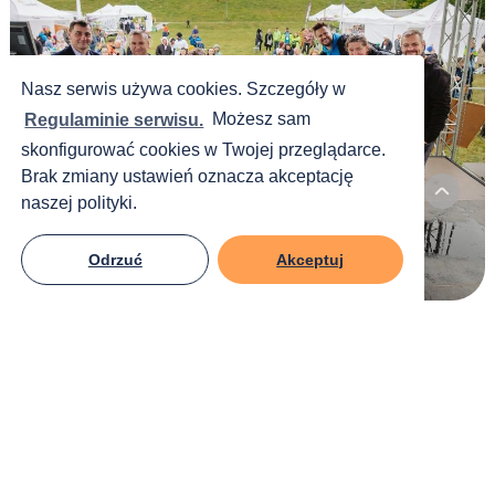
Nasz serwis używa cookies. Szczegóły w
Regulaminie serwisu.
Możesz sam
skonfigurować cookies w Twojej przeglądarce.
Brak zmiany ustawień oznacza akceptację
naszej polityki.
Odrzuć
Akceptuj
Gdzie?
Park Szcześliwicki, Warszawa
Kiedy?
28 maja, start: 10:00