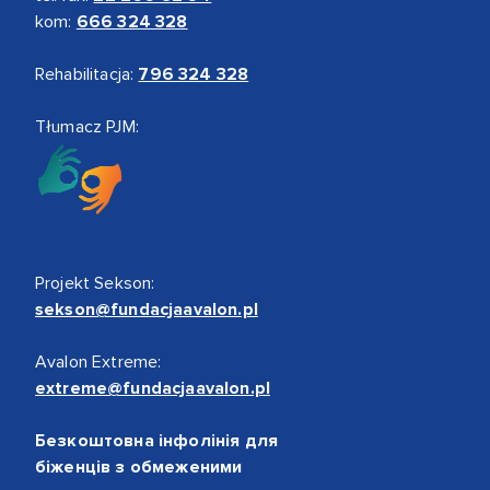
kom:
666 324 328
Rehabilitacja:
796 324 328
Tłumacz PJM:
Projekt Sekson:
sekson@fundacjaavalon.pl
Avalon Extreme:
extreme@fundacjaavalon.pl
Безкоштовна інфолінія для
біженців з обмеженими