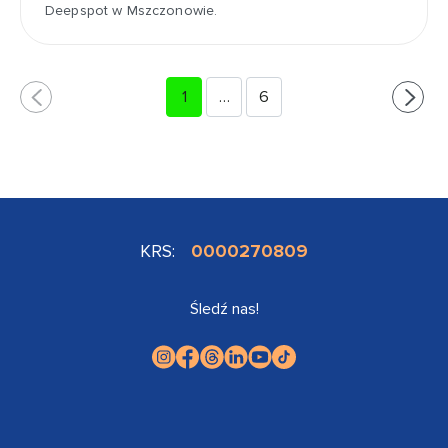
Deepspot w Mszczonowie.
1
…
6
KRS:
0000270809
Śledź nas!