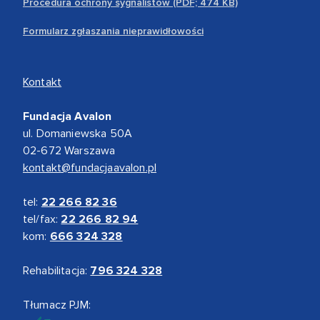
Procedura ochrony sygnalistów (PDF; 474 KB)
Formularz zgłaszania nieprawidłowości
Kontakt
Fundacja Avalon
ul. Domaniewska 50A
02-672 Warszawa
kontakt@fundacjaavalon.pl
tel:
22 266 82 36
tel/fax:
22 266 82 94
kom:
666 324 328
Rehabilitacja:
796 324 328
Tłumacz PJM: