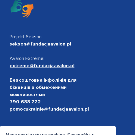
Projekt Sekson:
sekson@fundacjaavalon.pl
Avalon Extreme:
extreme@fundacjaavalon.pl
Безкоштовна інфолінія для
біженців з обмеженими
можливостями
790 688 222
pomocukrainie@fundacjaavalon.pl
Bezpieczne płatności