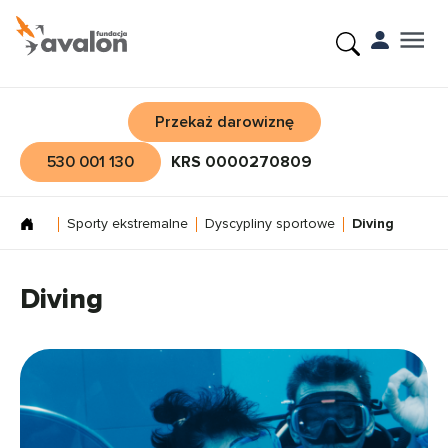
Przekaż darowiznę
530 001 130
KRS 0000270809
Sporty ekstremalne
Dyscypliny sportowe
Diving
Diving