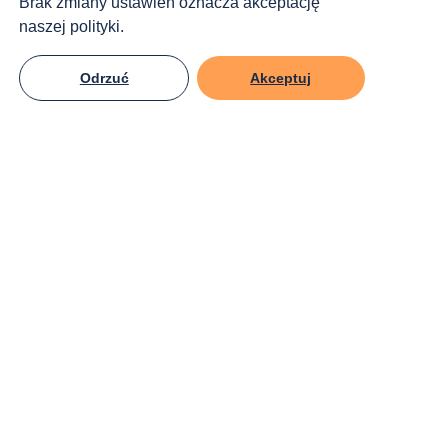
Brak zmiany ustawień oznacza akceptację
naszej polityki.
Odrzuć
Akceptuj
KRS:
0000270809
Śledź nas!
Jak możesz pomóc?
Przekaż darowiznę