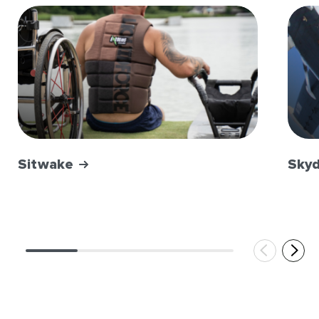
Sitwake
Skyd