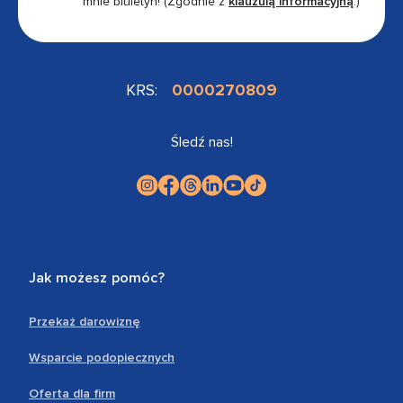
mnie biuletyn!
(Zgodnie z
klauzulą informacyjną
.)
KRS:
0000270809
Śledź nas!
Jak możesz pomóc?
Przekaż darowiznę
Wsparcie podopiecznych
Oferta dla firm