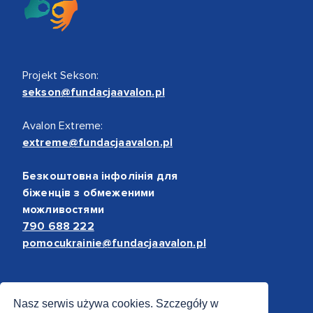
Projekt Sekson:
sekson@fundacjaavalon.pl
Avalon Extreme:
extreme@fundacjaavalon.pl
Безкоштовна інфолінія для
біженців з обмеженими
можливостями
790 688 222
pomocukrainie@fundacjaavalon.pl
Bezpieczne płatności
Nasz serwis używa cookies. Szczegóły w