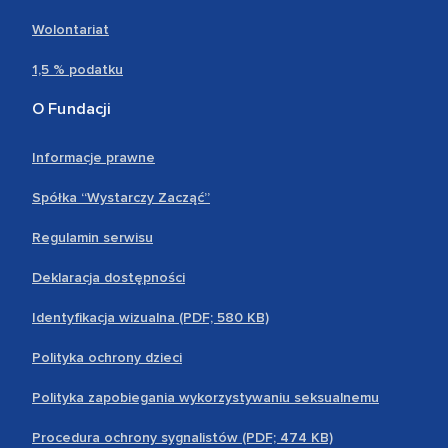
Wolontariat
1,5 % podatku
O Fundacji
Informacje prawne
Spółka “Wystarczy Zacząć”
Regulamin serwisu
Deklaracja dostępności
Identyfikacja wizualna (PDF; 580 KB)
Polityka ochrony dzieci
Polityka zapobiegania wykorzystywaniu seksualnemu
Procedura ochrony sygnalistów (PDF; 474 KB)