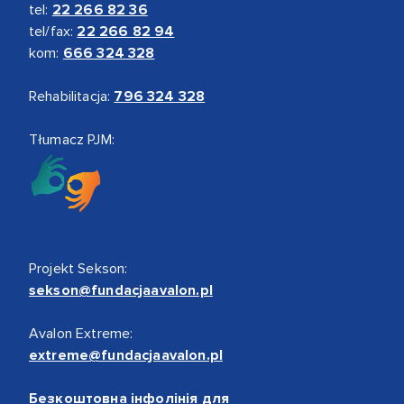
tel:
22 266 82 36
tel/fax:
22 266 82 94
kom:
666 324 328
Rehabilitacja:
796 324 328
Tłumacz PJM:
Projekt Sekson:
sekson@fundacjaavalon.pl
Avalon Extreme:
extreme@fundacjaavalon.pl
Безкоштовна інфолінія для