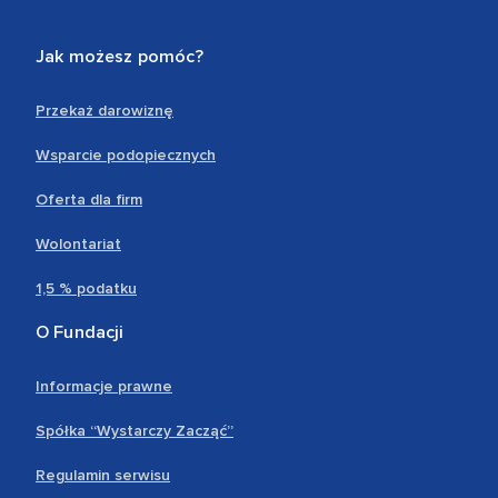
Jak możesz pomóc?
Przekaż darowiznę
Wsparcie podopiecznych
Oferta dla firm
Wolontariat
1,5 % podatku
O Fundacji
Informacje prawne
Spółka “Wystarczy Zacząć”
Regulamin serwisu