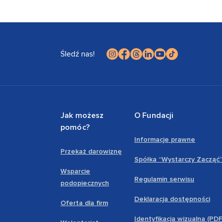
Śledź nas!
Jak możesz
O Fundacji
pomóc?
Informacje prawne
Przekaż darowiznę
Spółka “Wystarczy Zacząć
Wsparcie
Regulamin serwisu
podopiecznych
Deklaracja dostępności
Oferta dla firm
Identyfikacja wizualna (PD