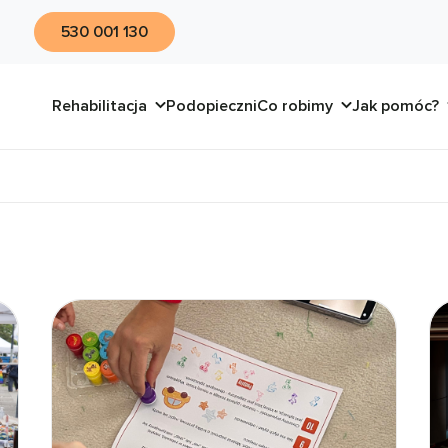
530 001 130
Rehabilitacja
Podopieczni
Co robimy
Jak pomóc?