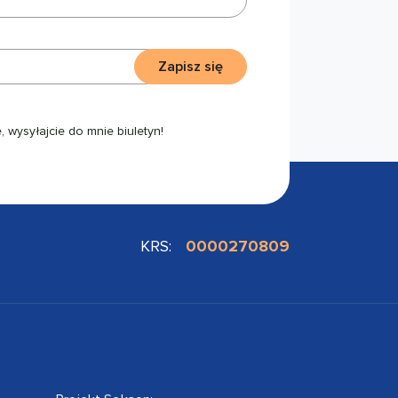
Zapisz się
 wysyłajcie do mnie biuletyn!
KRS:
0000270809