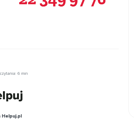
czytania:
6
min
elpuj
a
Helpuj.pl