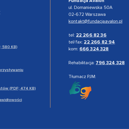
Fundacja Avalon
ul. Domaniewska 50A
”
02-672 Warszawa
kontakt@fundacjaavalon.pl
tel:
22 266 82 36
tel/fax:
22 266 82 94
F; 580 KB)
kom:
666 324 328
Rehabilitacja:
796 324 328
orzystywaniu
Tłumacz PJM:
stów (PDF; 474 KB)
rawidłowości