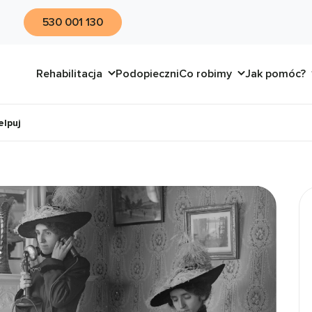
530 001 130
Rehabilitacja
Podopieczni
Co robimy
Jak pomóc?
elpuj