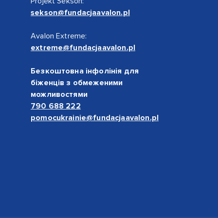
Projekt Sekson:
sekson@fundacjaavalon.pl
Avalon Extreme:
extreme@fundacjaavalon.pl
Безкоштовна інфолінія для
біженців з обмеженими
можливостями
790 688 222
pomocukrainie@fundacjaavalon.pl