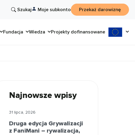
Szukaj
Moje subkonto
Przekaż darowiznę
Fundacja
Wiedza
Projekty dofinansowane
Najnowsze wpisy
31 lipca, 2026
Druga edycja Grywalizacji
z FaniMani – rywalizacja,