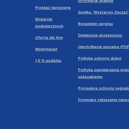
Informacje prawne
Przekaż darowiznę
Spółka “Wystarczy Zacząć
Wsparcie
Regulamin serwisu
podopiecznych
Deklaracja dostępności
Oferta dla firm
Identyfikacja wizualna (PD
Wolontariat
Polityka ochrony dzieci
1,5 % podatku
Polityka zapobiegania wyk
seksualnemu
Procedura ochrony sygnali
Formularz zgłaszania niep