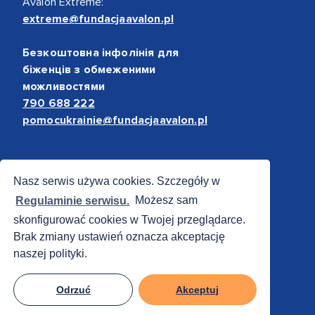
Avalon Extreme:
extreme@fundacjaavalon.pl
Безкоштовна інфолінія для
біженців з обмеженими
можливостями
790 688 222
pomocukrainie@fundacjaavalon.pl
Bezpieczne płatności
Nasz serwis używa cookies. Szczegóły w
Regulaminie serwisu.
Możesz sam
skonfigurować cookies w Twojej przeglądarce.
Brak zmiany ustawień oznacza akceptację
naszej polityki.
Odrzuć
Akceptuj
© 2012 - 2026 Fundacja Avalon