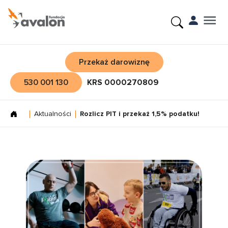
Przekaż darowiznę
530 001 130
KRS 0000270809
Aktualności
Rozlicz PIT i przekaż 1,5% podatku!