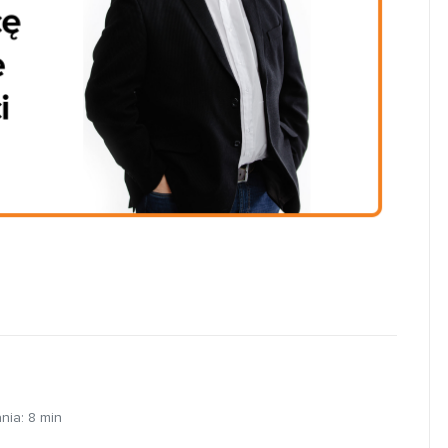
ania:
8
min