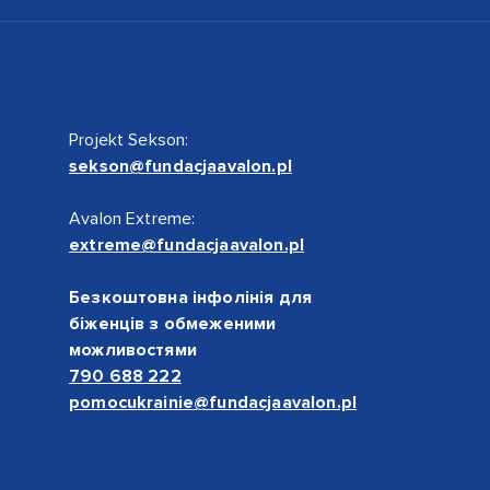
Projekt Sekson:
sekson@fundacjaavalon.pl
Avalon Extreme:
extreme@fundacjaavalon.pl
Безкоштовна інфолінія для
біженців з обмеженими
можливостями
790 688 222
pomocukrainie@fundacjaavalon.pl