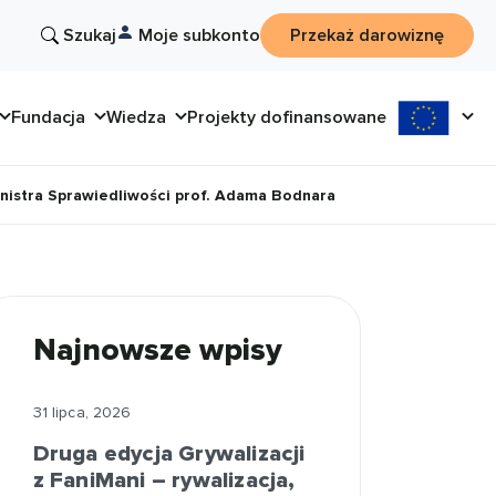
Szukaj
Moje subkonto
Przekaż darowiznę
Fundacja
Wiedza
Projekty dofinansowane
inistra Sprawiedliwości prof. Adama Bodnara
Najnowsze wpisy
31 lipca, 2026
Druga edycja Grywalizacji
z FaniMani – rywalizacja,