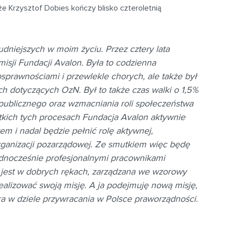
że Krzysztof Dobies kończy blisko czteroletnią
udniejszych w moim życiu. Przez cztery lata
isji Fundacji Avalon. Była to codzienna
osprawnościami i przewlekle chorych, ale także był
h dotyczących OzN. Był to także czas walki o 1,5%
 publicznego oraz wzmacniania roli społeczeństwa
kich tych procesach Fundacja Avalon aktywnie
rem i nadal będzie pełnić rolę aktywnej,
organizacji pozarządowej. Ze smutkiem więc będę
ednocześnie profesjonalnymi pracownikami
 jest w dobrych rękach, zarządzana we wzorowy
ealizować swoją misję. A ja podejmuję nową misję,
 w dziele przywracania w Polsce praworządności.