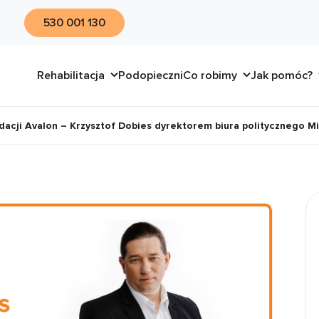
530 001 130
Rehabilitacja
Podopieczni
Co robimy
Jak pomóc?
dacji Avalon – Krzysztof Dobies dyrektorem biura politycznego M