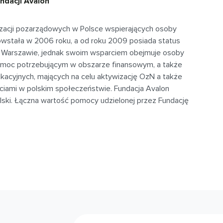
ndacji Avalon
nizacji pozarządowych w Polsce wspierających osoby
owstała w 2006 roku, a od roku 2009 posiada status
 w Warszawie, jednak swoim wsparciem obejmuje osoby
 pomoc potrzebującym w obszarze finansowym, a także
acyjnych, mających na celu aktywizację OzN a także
iami w polskim społeczeństwie. Fundacja Avalon
olski. Łączna wartość pomocy udzielonej przez Fundację