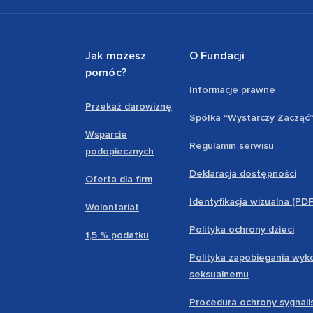
Jak możesz
O Fundacji
pomóc?
Informacje prawne
Przekaż darowiznę
Spółka “Wystarczy Zacząć
Wsparcie
Regulamin serwisu
podopiecznych
Deklaracja dostępności
Oferta dla firm
Identyfikacja wizualna (PD
Wolontariat
Polityka ochrony dzieci
1,5 % podatku
Polityka zapobiegania wyk
seksualnemu
Procedura ochrony sygnali