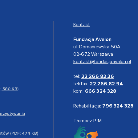
Kontakt
Fundacja Avalon
ul. Domaniewska 50A
”
02-672 Warszawa
kontakt@fundacjaavalon.pl
tel:
22 266 82 36
tel/fax:
22 266 82 94
F; 580 KB)
kom:
666 324 328
Rehabilitacja:
796 324 328
orzystywaniu
Tłumacz PJM:
stów (PDF; 474 KB)