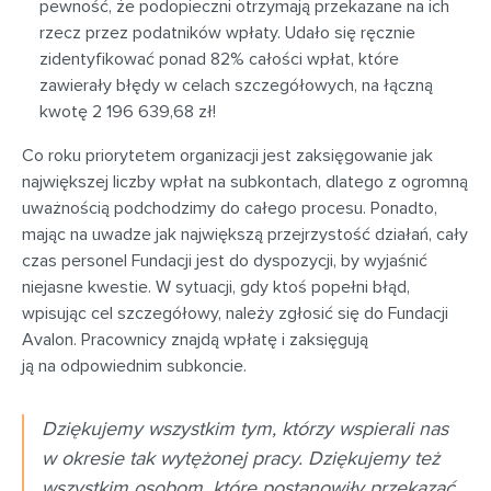
pewność, że podopieczni otrzymają przekazane na ich
rzecz przez podatników wpłaty. Udało się ręcznie
zidentyfikować ponad 82% całości wpłat, które
zawierały błędy w celach szczegółowych, na łączną
kwotę 2 196 639,68 zł!
Co roku priorytetem organizacji jest zaksięgowanie jak
największej liczby wpłat na subkontach, dlatego z ogromną
uważnością podchodzimy do całego procesu. Ponadto,
mając na uwadze jak największą przejrzystość działań, cały
czas personel Fundacji jest do dyspozycji, by wyjaśnić
niejasne kwestie. W sytuacji, gdy ktoś popełni błąd,
wpisując cel szczegółowy, należy zgłosić się do Fundacji
Avalon. Pracownicy znajdą wpłatę i zaksięgują
ją na odpowiednim subkoncie.
Dziękujemy wszystkim tym, którzy wspierali nas
w okresie tak wytężonej pracy. Dziękujemy też
wszystkim osobom, które postanowiły przekazać