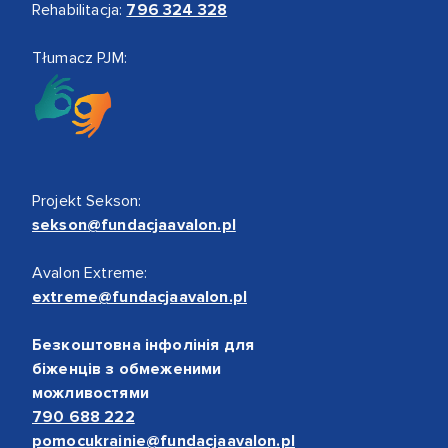
Rehabilitacja:
796 324 328
Tłumacz PJM:
Projekt Sekson:
sekson@fundacjaavalon.pl
Avalon Extreme:
extreme@fundacjaavalon.pl
Безкоштовна інфолінія для
біженців з обмеженими
можливостями
790 688 222
pomocukrainie@fundacjaavalon.pl