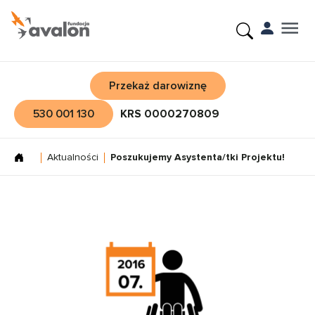
Przekaż darowiznę
530 001 130
KRS 0000270809
Aktualności
Poszukujemy Asystenta/tki Projektu!