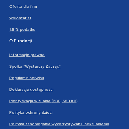
Oferta dla firm
Wolontariat
1,5 % podatku
O Fundacji
Informacje prawne
Spółka “Wystarczy Zacząć”
Regulamin serwisu
Deklaracja dostępności
Identyfikacja wizualna (PDF; 580 KB)
Polityka ochrony dzieci
Polityka zapobiegania wykorzystywaniu seksualnemu