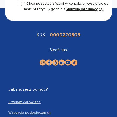
* Chcę pozostać z Wami w kontakcie, wysyłajcie do
mnie biuletyn!
(Zgodnie z
klauzulą informacyjną
.)
KRS:
0000270809
Śledź nas!
Jak możesz pomóc?
Przekaż darowiznę
Wsparcie podopiecznych