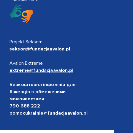
Projekt Sekson:
sekson@fundacjaavalon.pl
Avalon Extreme:
extreme@fundacjaavalon.pl
Безкоштовна інфолінія для
біженців з обмеженими
можливостями
790 688 222
pomocukrainie@fundacjaavalon.pl