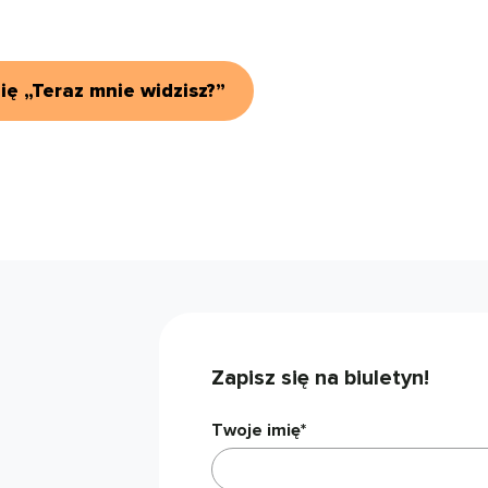
ę „Teraz mnie widzisz?”
Zapisz się na biuletyn!
Twoje imię*