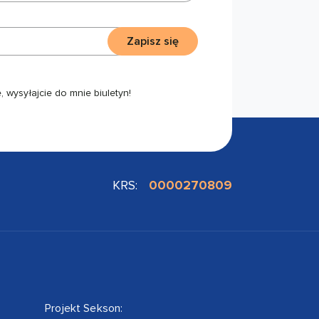
Zapisz się
 wysyłajcie do mnie biuletyn!
KRS:
0000270809
Projekt Sekson: