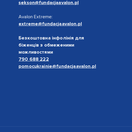
sekson@fundacjaavalon.pl
Avalon Extreme:
extreme@fundacjaavalon.pl
Безкоштовна інфолінія для
біженців з обмеженими
можливостями
790 688 222
pomocukrainie@fundacjaavalon.pl