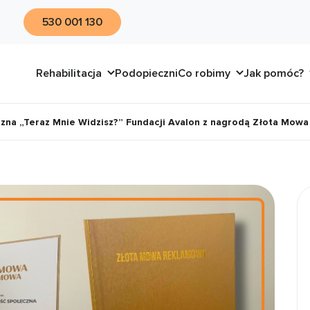
530 001 130
Rehabilitacja
Podopieczni
Co robimy
Jak pomóc?
zna „Teraz Mnie Widzisz?” Fundacji Avalon z nagrodą Złota Mow