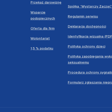
Przekaż darowiznę
Spółka “Wystarczy Zacząć
Wsparcie
Regulamin serwisu
podopiecznych
Deklaracja dostępności
Oferta dla firm
Identyfikacja wizualna (PD
Wolontariat
Polityka ochrony dzieci
1,5 % podatku
Polityka zapobiegania wyk
seksualnemu
Procedura ochrony sygnali
Formularz zgłaszania niep