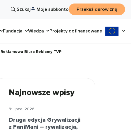
Szukaj
Moje subkonto
Przekaż darowiznę
Fundacja
Wiedza
Projekty dofinansowane
a Reklamowa Biura Reklamy TVP!
Najnowsze wpisy
31 lipca, 2026
Druga edycja Grywalizacji
z FaniMani – rywalizacja,