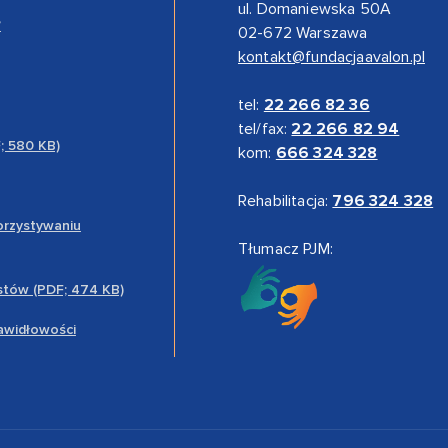
ul. Domaniewska 50A
”
02-672 Warszawa
kontakt@fundacjaavalon.pl
tel:
22 266 82 36
tel/fax:
22 266 82 94
F; 580 KB)
kom:
666 324 328
Rehabilitacja:
796 324 328
orzystywaniu
Tłumacz PJM:
stów (PDF; 474 KB)
rawidłowości