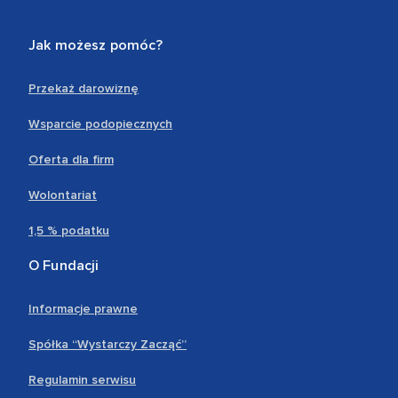
Jak możesz pomóc?
Przekaż darowiznę
Wsparcie podopiecznych
Oferta dla firm
Wolontariat
1,5 % podatku
O Fundacji
Informacje prawne
Spółka “Wystarczy Zacząć”
Regulamin serwisu