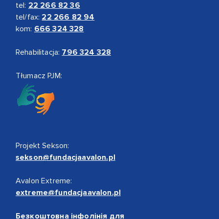
tel:
22 266 82 36
tel/fax:
22 266 82 94
kom:
666 324 328
Rehabilitacja:
796 324 328
Tłumacz PJM:
Projekt Sekson:
sekson@fundacjaavalon.pl
Avalon Extreme:
extreme@fundacjaavalon.pl
Безкоштовна інфолінія для