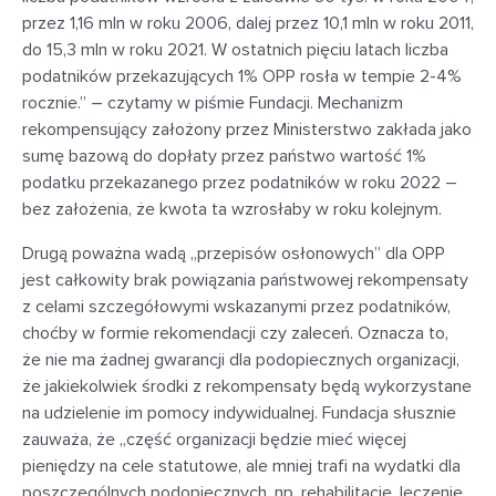
przez 1,16 mln w roku 2006, dalej przez 10,1 mln w roku 2011,
do 15,3 mln w roku 2021. W ostatnich pięciu latach liczba
podatników przekazujących 1% OPP rosła w tempie 2-4%
rocznie.” – czytamy w piśmie Fundacji. Mechanizm
rekompensujący założony przez Ministerstwo zakłada jako
sumę bazową do dopłaty przez państwo wartość 1%
podatku przekazanego przez podatników w roku 2022 –
bez założenia, że kwota ta wzrosłaby w roku kolejnym.
Drugą poważna wadą „przepisów osłonowych” dla OPP
jest całkowity brak powiązania państwowej rekompensaty
z celami szczegółowymi wskazanymi przez podatników,
choćby w formie rekomendacji czy zaleceń. Oznacza to,
że nie ma żadnej gwarancji dla podopiecznych organizacji,
że jakiekolwiek środki z rekompensaty będą wykorzystane
na udzielenie im pomocy indywidualnej. Fundacja słusznie
zauważa, że „część organizacji będzie mieć więcej
pieniędzy na cele statutowe, ale mniej trafi na wydatki dla
poszczególnych podopiecznych, np. rehabilitację, leczenie