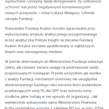
wysłuchane i przepisy będą skorygowane, by całkowicie
uchronić nas przez negatywnymi konsekwencjami
nowych przepisów
– mówi Łukasz Wielgosz, członek
zarządu Fundacji.
Stanowisko Fundacji Avalon zostało opracowane przy
wykorzystaniu artykułu analitycznego przygotowanego
przez analityczkę Polityki Insight na zlecenie Fundacji
Avalon. Artykuł zostanie opublikowany w najbliższych
dniach oraz udostępniony mediom.
W piśmie skierowanym do Ministerstwa Fundacja wskazuje
zalety, ale również zwraca uwagę na podstawowe wady
proponowanych rozwiązań. Przede wszystkim, jak wynika
z analizy Fundacji, mechanizm osłonowy nie uwzględnia
obserwowanego każdego roku wzrostu ilości podatników
przekazujących swój 1% dla OPP oraz wzrostu sumy
środków, jakie trafiają w ten sposób do organizacji. „Jak
wielokrotnie wskazywało samo Ministerstwo Finansów,
liczba podatników wzrosła z zaledwie 80 tys. w roku 2004,