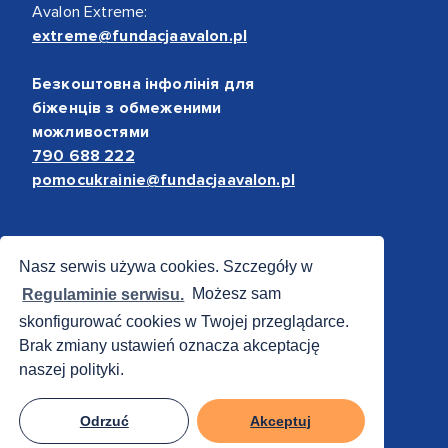
Avalon Extreme:
extreme@fundacjaavalon.pl
Безкоштовна інфолінія для
біженців з обмеженими
можливостями
790 688 222
pomocukrainie@fundacjaavalon.pl
Bezpieczne płatności
Nasz serwis używa cookies. Szczegóły w
Regulaminie serwisu.
Możesz sam
skonfigurować cookies w Twojej przeglądarce.
Brak zmiany ustawień oznacza akceptację
naszej polityki.
Odrzuć
Akceptuj
© 2012 - 2026 Fundacja Avalon